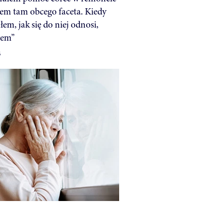
ałem tam obcego faceta. Kiedy
łem, jak się do niej odnosi,
łem”
6