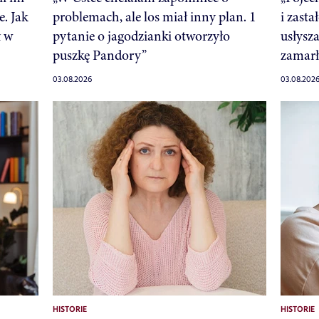
e. Jak
problemach, ale los miał inny plan. 1
i zast
ł w
pytanie o jagodzianki otworzyło
usłysza
puszkę Pandory”
zamar
03.08.2026
03.08.202
HISTORIE
HISTORIE