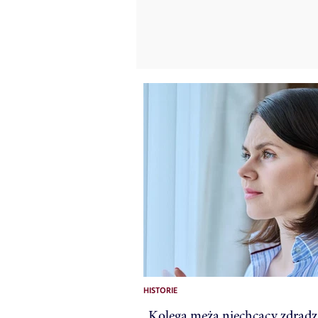
HISTORIE
„Kolega męża niechcący zdradz