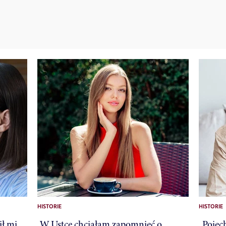
HISTORIE
HISTORIE
ił mi
„W Ustce chciałam zapomnieć o
„Pojec