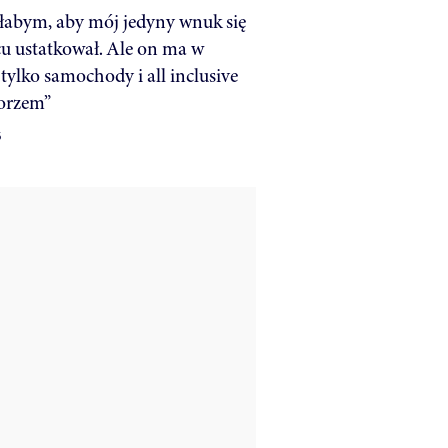
łabym, aby mój jedyny wnuk się
u ustatkował. Ale on ma w
tylko samochody i all inclusive
orzem”
6