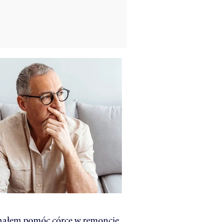
hałem pomóc córce w remoncie