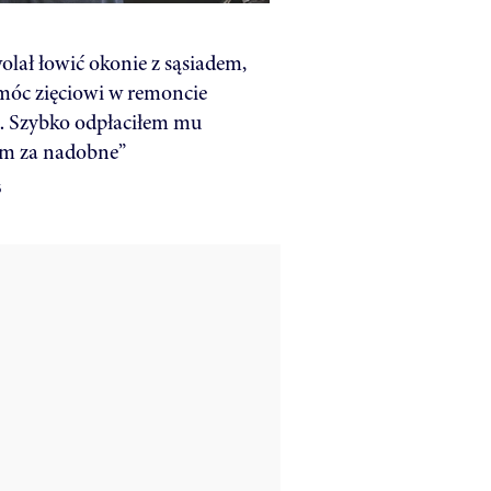
wolał łowić okonie z sąsiadem,
móc zięciowi w remoncie
. Szybko odpłaciłem mu
m za nadobne”
6