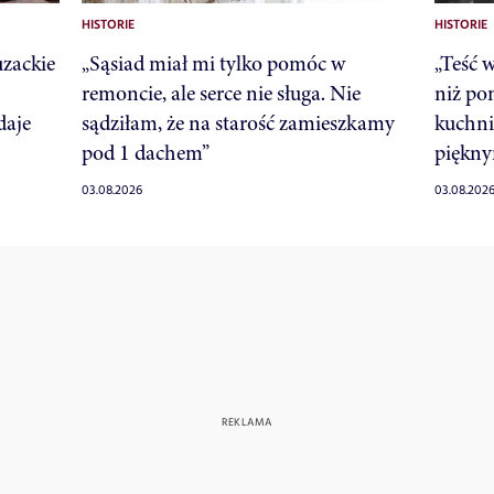
HISTORIE
HISTORIE
uzackie
„Sąsiad miał mi tylko pomóc w
„Teść 
remoncie, ale serce nie sługa. Nie
niż po
daje
sądziłam, że na starość zamieszkamy
kuchni
pod 1 dachem”
piękny
03.08.2026
03.08.202