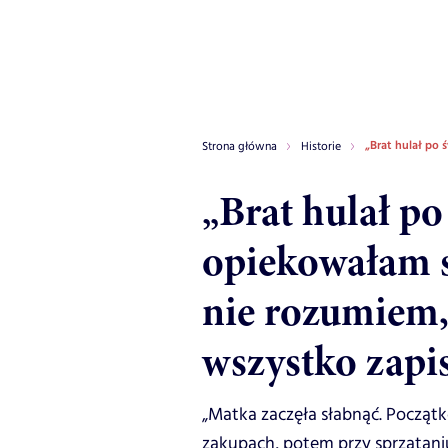
„Brat hulał po 
Strona główna
Historie
„Brat hulał po
opiekowałam s
nie rozumiem
wszystko zapi
„Matka zaczęła słabnąć. Począ
zakupach, potem przy sprzątani