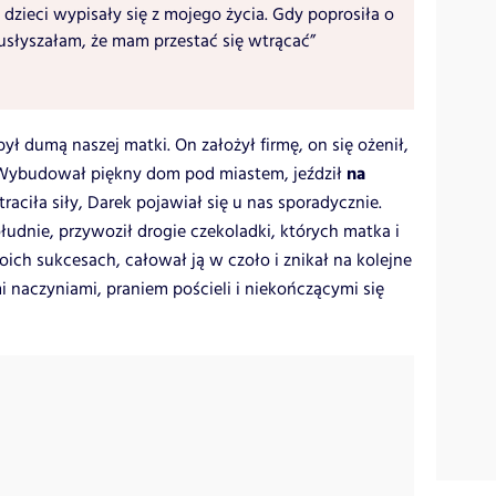
 dzieci wypisały się z mojego życia. Gdy poprosiła o
usłyszałam, że mam przestać się wtrącać”
był dumą naszej matki. On założył firmę, on się ożenił,
na
. Wybudował piękny dom pod miastem, jeździł
traciła siły, Darek pojawiał się u nas sporadycznie.
dnie, przywoził drogie czekoladki, których matka i
ich sukcesach, całował ją w czoło i znikał na kolejne
 naczyniami, praniem pościeli i niekończącymi się