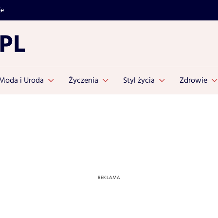
je
Moda i Uroda
Życzenia
Styl życia
Zdrowie