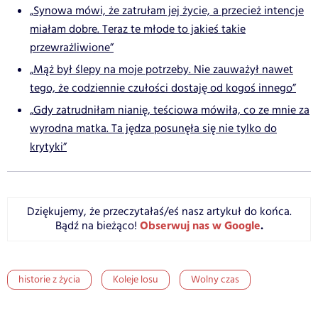
„Synowa mówi, że zatrułam jej życie, a przecież intencje
miałam dobre. Teraz te młode to jakieś takie
przewrażliwione”
„Mąż był ślepy na moje potrzeby. Nie zauważył nawet
tego, że codziennie czułości dostaję od kogoś innego”
„Gdy zatrudniłam nianię, teściowa mówiła, co ze mnie za
wyrodna matka. Ta jędza posunęła się nie tylko do
krytyki”
Dziękujemy, że przeczytałaś/eś nasz artykuł do końca.
Obserwuj nas w Google
.
Bądź na bieżąco!
historie z życia
Koleje losu
Wolny czas