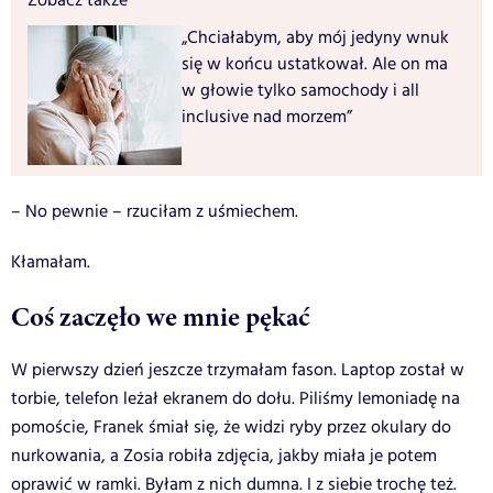
Zobacz także
„Chciałabym, aby mój jedyny wnuk
się w końcu ustatkował. Ale on ma
w głowie tylko samochody i all
inclusive nad morzem”
– No pewnie – rzuciłam z uśmiechem.
Kłamałam.
Coś zaczęło we mnie pękać
W pierwszy dzień jeszcze trzymałam fason. Laptop został w
torbie, telefon leżał ekranem do dołu. Piliśmy lemoniadę na
pomoście, Franek śmiał się, że widzi ryby przez okulary do
nurkowania, a Zosia robiła zdjęcia, jakby miała je potem
oprawić w ramki. Byłam z nich dumna. I z siebie trochę też.