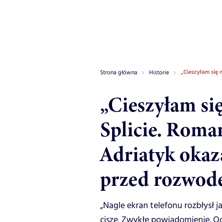
„Cieszyłam się
Strona główna
Historie
„Cieszyłam si
Splicie. Roma
Adriatyk okaz
przed rozwod
„Nagle ekran telefonu rozbłysł j
ciszę. Zwykłe powiadomienie. O