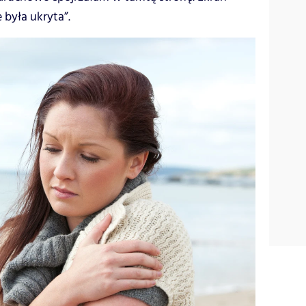
 była ukryta”.