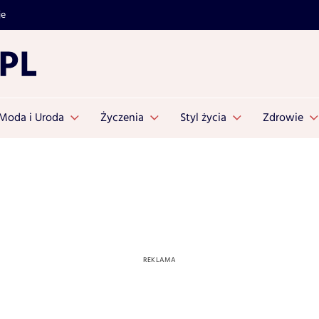
je
Moda i Uroda
Życzenia
Styl życia
Zdrowie