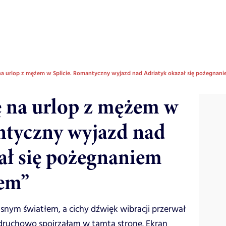
 na urlop z mężem w Splicie. Romantyczny wyjazd nad Adriatyk okazał się pożegna
ę na urlop z mężem w
ntyczny wyjazd nad
ał się pożegnaniem
em”
asnym światłem, a cichy dźwięk wibracji przerwał
druchowo spojrzałam w tamtą stronę. Ekran