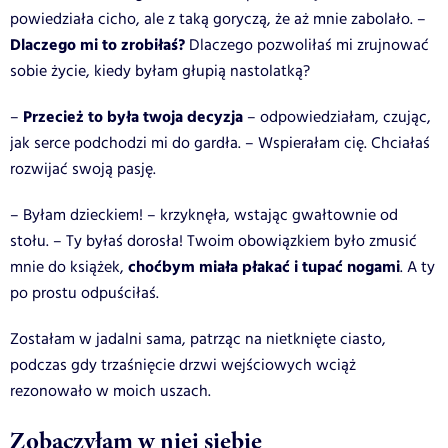
powiedziała cicho, ale z taką goryczą, że aż mnie zabolało. –
Dlaczego mi to zrobiłaś?
Dlaczego pozwoliłaś mi zrujnować
sobie życie, kiedy byłam głupią nastolatką?
Przecież to była twoja decyzja
–
– odpowiedziałam, czując,
jak serce podchodzi mi do gardła. – Wspierałam cię. Chciałaś
rozwijać swoją pasję.
– Byłam dzieckiem! – krzyknęła, wstając gwałtownie od
stołu. – Ty byłaś dorosła! Twoim obowiązkiem było zmusić
choćbym miała płakać i tupać nogami
mnie do książek,
. A ty
po prostu odpuściłaś.
Zostałam w jadalni sama, patrząc na nietknięte ciasto,
podczas gdy trzaśnięcie drzwi wejściowych wciąż
rezonowało w moich uszach.
Zobaczyłam w niej siebie