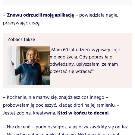
Znowu odrzucili moją aplikację
–
– powiedziała nagle,
przerywając ciszę.
Zobacz także
„Mam 60 lat i dzieci wypisały się z
mojego życia. Gdy poprosiła o
odwiedziny, usłyszałam, że mam
przestać się wtrącać”
– Kochanie, nie martw się, znajdziesz coś innego –
próbowałam ją pocieszyć, kładąc dłoń na jej ramieniu. –
Ktoś w końcu to doceni.
Jesteś zdolna, kreatywna.
– Nie doceni! – podniosła głos, a jej oczy zaszkliły się od łez.
– Wszędzie pytają o wykształcenie. Nikt nie chce nawet