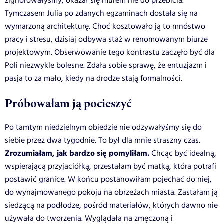
zignorowałyśmy, okazał się murem nie do przebicia.
Tymczasem Julia po zdanych egzaminach dostała się na
wymarzoną architekturę. Choć kosztowało ją to mnóstwo
pracy i stresu, dzisiaj odbywa staż w renomowanym biurze
projektowym. Obserwowanie tego kontrastu zaczęło być dla
Poli niezwykle bolesne. Zdała sobie sprawę, że entuzjazm i
pasja to za mało, kiedy na drodze stają formalności.
Próbowałam ją pocieszyć
Po tamtym niedzielnym obiedzie nie odzywałyśmy się do
siebie przez dwa tygodnie. To był dla mnie straszny czas.
Zrozumiałam, jak bardzo się pomyliłam.
Chcąc być idealną,
wspierającą przyjaciółką, przestałam być matką, która potrafi
postawić granice. W końcu postanowiłam pojechać do niej,
do wynajmowanego pokoju na obrzeżach miasta. Zastałam ją
siedzącą na podłodze, pośród materiałów, których dawno nie
używała do tworzenia. Wyglądała na zmęczoną i