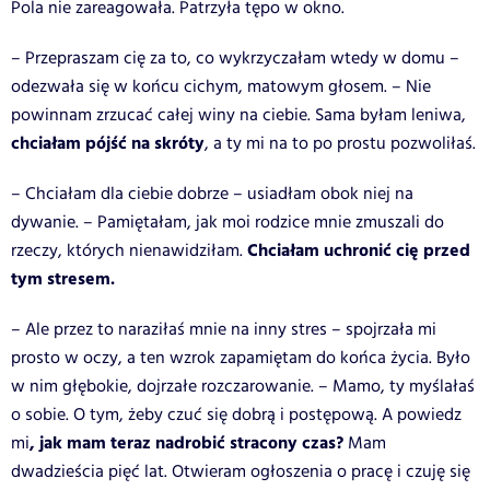
Pola nie zareagowała. Patrzyła tępo w okno.
– Przepraszam cię za to, co wykrzyczałam wtedy w domu –
odezwała się w końcu cichym, matowym głosem. – Nie
powinnam zrzucać całej winy na ciebie. Sama byłam leniwa,
chciałam pójść na skróty
, a ty mi na to po prostu pozwoliłaś.
– Chciałam dla ciebie dobrze – usiadłam obok niej na
dywanie. – Pamiętałam, jak moi rodzice mnie zmuszali do
Chciałam uchronić cię przed
rzeczy, których nienawidziłam.
tym stresem.
– Ale przez to naraziłaś mnie na inny stres – spojrzała mi
prosto w oczy, a ten wzrok zapamiętam do końca życia. Było
w nim głębokie, dojrzałe rozczarowanie. – Mamo, ty myślałaś
o sobie. O tym, żeby czuć się dobrą i postępową. A powiedz
, jak mam teraz nadrobić stracony czas?
mi
Mam
dwadzieścia pięć lat. Otwieram ogłoszenia o pracę i czuję się