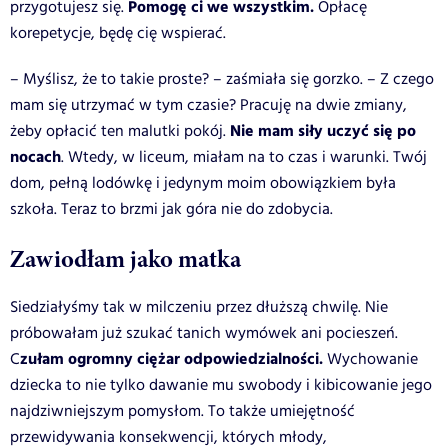
Pomogę ci we wszystkim.
przygotujesz się.
Opłacę
korepetycje, będę cię wspierać.
– Myślisz, że to takie proste? – zaśmiała się gorzko. – Z czego
mam się utrzymać w tym czasie? Pracuję na dwie zmiany,
Nie mam siły uczyć się po
żeby opłacić ten malutki pokój.
nocach
. Wtedy, w liceum, miałam na to czas i warunki. Twój
dom, pełną lodówkę i jedynym moim obowiązkiem była
szkoła. Teraz to brzmi jak góra nie do zdobycia.
Zawiodłam jako matka
Siedziałyśmy tak w milczeniu przez dłuższą chwilę. Nie
próbowałam już szukać tanich wymówek ani pocieszeń.
zułam ogromny ciężar odpowiedzialności.
C
Wychowanie
dziecka to nie tylko dawanie mu swobody i kibicowanie jego
najdziwniejszym pomysłom. To także umiejętność
przewidywania konsekwencji, których młody,