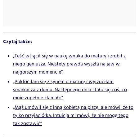
Czytaj także:
„Teść wtrącił się w naukę wnuka do matury i zrobił z
niego geniusza. Niestety prawda wyszła na jaw w
najgorszym momencie”
„Pokłóciłam się z synem o maturę i wyrzuciłam
smarkacza z domu. Następnego dnia stało się coś, co
mnie zupełnie złamało”
„Mąż umówił się z inną kobietą na pizzę, ale mówi, że to
tylko przyjaciółka. Intuicja mi mówi, że nie mogę tego
tak zostawić”