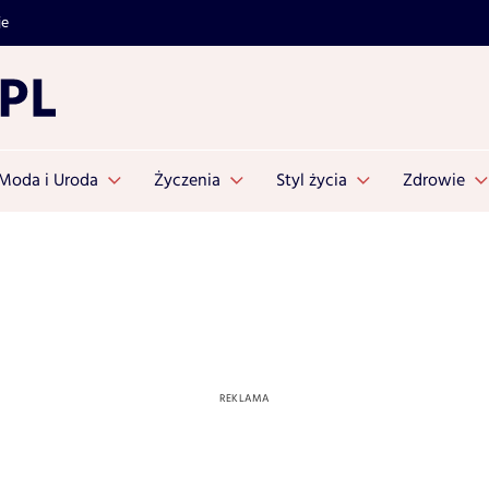
je
Moda i Uroda
Życzenia
Styl życia
Zdrowie