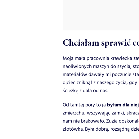
Chciałam sprawić c
Moja mała pracownia krawiecka zaw
naoliwionych maszyn do szycia, sto
materiałów dawały mi poczucie stab
ojciec zniknął z naszego życia, gd
ścieżkę z dala od nas.
byłam dla nie
Od tamtej pory to ja
zmierzchu, wszywając zamki, skrac
nam nie brakowało. Zuzia doskonale
złotówka. Była dobrą, rozsądną dzi