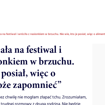
a na festiwal i wróciła z nasionkiem w brzuchu. Nie wie, kto je posiał, więc o alim
ła na festiwal i
ionkiem w brzuchu.
 posiał, więc o
oże zapomnieć”
zez chwilę nie mogłam złapać tchu. Zrozumiałam,
j trudnej rozmowy z drugą rodziną. Nie będzie