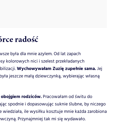
órce radość
sze była dla mnie azylem. Od lat zapach
sy kolorowych nici i szelest przekładanych
Wychowywałam Zuzię zupełnie sama.
ilizacji.
Jej
y była jeszcze małą dziewczynką, wybierając własną
j obojgiem rodziców.
Pracowałam od świtu do
ając spodnie i dopasowując suknie ślubne, by niczego
 wiedziała, ile wysiłku kosztuje mnie każda zarobiona
ewczyną. Przynajmniej tak mi się wydawało.