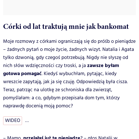
Córki od lat traktują mnie jak bankomat
Moje rozmowy z córkami ograniczają się do próśb o pieniądze
– żadnych pytań o moje życie, żadnych wizyt. Natalia i Agata
tylko dzwonią, gdy czegoś potrzebują. Nigdy nie słyszę od
zawsze byłam
nich słów wdzięczności czy troski, a ja
gotowa pomagać
. Kiedyś wybuchłam, pytając, kiedy
wreszcie zapytają, jak ja się czuję. Odpowiedzią była cisza.
Teraz, patrząc na ulotkę ze schroniska dla zwierząt,
pomyślałam: a co, gdybym przepisała dom tym, którzy
naprawdę docenią moją pomoc?
WIDEO
…
przelałaś już te pieniądze
– Mamo,
? – głos Natalii w