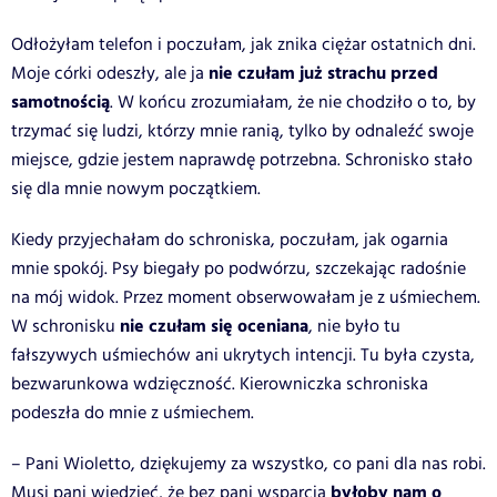
Odłożyłam telefon i poczułam, jak znika ciężar ostatnich dni.
nie czułam już strachu przed
Moje córki odeszły, ale ja
samotnością
. W końcu zrozumiałam, że nie chodziło o to, by
trzymać się ludzi, którzy mnie ranią, tylko by odnaleźć swoje
miejsce, gdzie jestem naprawdę potrzebna. Schronisko stało
się dla mnie nowym początkiem.
Kiedy przyjechałam do schroniska, poczułam, jak ogarnia
mnie spokój. Psy biegały po podwórzu, szczekając radośnie
na mój widok. Przez moment obserwowałam je z uśmiechem.
nie czułam się oceniana
W schronisku
, nie było tu
fałszywych uśmiechów ani ukrytych intencji. Tu była czysta,
bezwarunkowa wdzięczność. Kierowniczka schroniska
podeszła do mnie z uśmiechem.
– Pani Wioletto, dziękujemy za wszystko, co pani dla nas robi.
byłoby nam o
Musi pani wiedzieć, że bez pani wsparcia