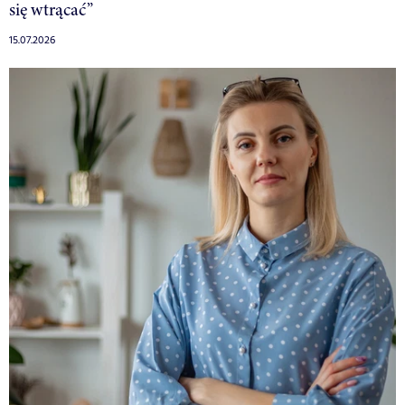
się wtrącać”
15.07.2026