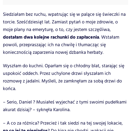
Siedziałam bez ruchu, wpatrując się w palące się świeczki na
torcie. Sześćdziesiąt lat. Zamiast pytań o moje zdrowie, o
moje plany na emeryturę, o to, czy jestem szczęśliwa,
dostałam dwa kolejne rachunki do zapłacenia
. Wstałam
powoli, przepraszając ich na chwilę i tłumacząc się
koniecznością zaparzenia nowej dzbanka herbaty.
Wyszłam do kuchni. Oparłam się o chłodny blat, starając się
uspokoić oddech. Przez uchylone drzwi słyszałam ich
rozmowę z jadalni. Myśleli, że zamknęłam za sobą drzwi do
końca.
– Serio, Daniel ? Musiałeś wyjechać z tymi swoimi pudełkami
akurat dzisiaj? – syknęła Karolina.
– A co za różnica? Przecież i tak siedzi na tej swojej lokacie,
na co jej te pieniądze
? Do kina nie chodzi, wakacji nie