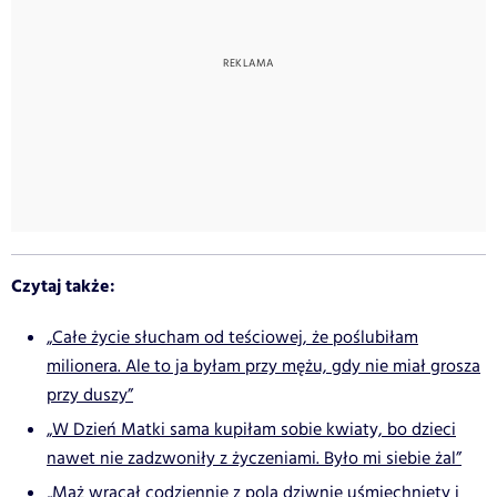
Czytaj także:
„Całe życie słucham od teściowej, że poślubiłam
milionera. Ale to ja byłam przy mężu, gdy nie miał grosza
przy duszy”
„W Dzień Matki sama kupiłam sobie kwiaty, bo dzieci
nawet nie zadzwoniły z życzeniami. Było mi siebie żal”
„Mąż wracał codziennie z pola dziwnie uśmiechnięty i