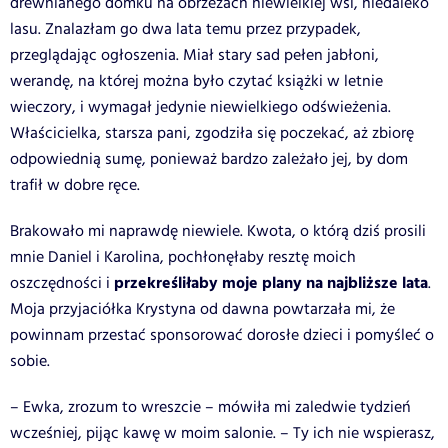
drewnianego domku na obrzeżach niewielkiej wsi, niedaleko
lasu. Znalazłam go dwa lata temu przez przypadek,
przeglądając ogłoszenia. Miał stary sad pełen jabłoni,
werandę, na której można było czytać książki w letnie
wieczory, i wymagał jedynie niewielkiego odświeżenia.
Właścicielka, starsza pani, zgodziła się poczekać, aż zbiorę
odpowiednią sumę, ponieważ bardzo zależało jej, by dom
trafił w dobre ręce.
Brakowało mi naprawdę niewiele. Kwota, o którą dziś prosili
mnie Daniel i Karolina, pochłonęłaby resztę moich
przekreśliłaby moje plany na najbliższe lata
oszczędności i
.
Moja przyjaciółka Krystyna od dawna powtarzała mi, że
powinnam przestać sponsorować dorosłe dzieci i pomyśleć o
sobie.
– Ewka, zrozum to wreszcie – mówiła mi zaledwie tydzień
wcześniej, pijąc kawę w moim salonie. – Ty ich nie wspierasz,