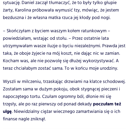
sytuację. Daniel zaczął tłumaczyć, że to były tylko głupie
żarty, Karolina próbowała wymusić łzy, mówiąc, że jestem
bezduszna i że własna matka rzuca jej kłody pod nogi.
– Skończyłam z byciem waszym kołem ratunkowym –
powiedziałam, wstając od stołu. – Przez ostatnie lata
utrzymywałam wasze iluzje o byciu niezależnymi. Prawda jest
taka, że oboje żyjecie na mój koszt, nie dając nic w zamian.
Kocham was, ale nie pozwolę się dłużej wykorzystywać. A
teraz chciałabym zostać sama. To w końcu moje urodziny.
Wyszli w milczeniu, trzaskając drzwiami na klatce schodowej.
Zostałam sama w dużym pokoju, obok stygnącej pieczeni i
napoczętego tortu. Czułam ogromny ból, dłonie mi się
poczułam też
trzęsły, ale po raz pierwszy od ponad dekady
ulgę
. Niewidzialny ciężar wiecznego zamartwiania się o ich
finanse nagle zniknął.