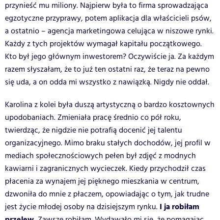
przynieść mu miliony. Najpierw była to firma sprowadzająca
egzotyczne przyprawy, potem aplikacja dla właścicieli psów,
a ostatnio – agencja marketingowa celująca w niszowe rynki.
Każdy z tych projektów wymagał kapitału początkowego.
Kto był jego głównym inwestorem? Oczywiście ja. Za każdym
razem słyszałam, że to już ten ostatni raz, że teraz na pewno
się uda, a on odda mi wszystko z nawiązką. Nigdy nie oddał.
Karolina z kolei była duszą artystyczną o bardzo kosztownych
upodobaniach. Zmieniała pracę średnio co pół roku,
twierdząc, że nigdzie nie potrafią docenić jej talentu
organizacyjnego. Mimo braku stałych dochodów, jej profil w
mediach społecznościowych pełen był zdjęć z modnych
kawiarni i zagranicznych wycieczek. Kiedy przychodził czas
płacenia za wynajem jej pięknego mieszkania w centrum,
dzwoniła do mnie z płaczem, opowiadając o tym, jak trudne
I ja robiłam
jest życie młodej osoby na dzisiejszym rynku.
przelew.
Zawsze robiłam. Wydawało mi się, że pomagając