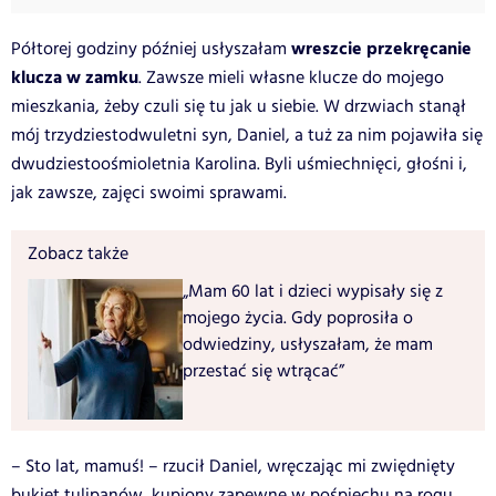
wreszcie przekręcanie
Półtorej godziny później usłyszałam
klucza w zamku
. Zawsze mieli własne klucze do mojego
mieszkania, żeby czuli się tu jak u siebie. W drzwiach stanął
mój trzydziestodwuletni syn, Daniel, a tuż za nim pojawiła się
dwudziestoośmioletnia Karolina. Byli uśmiechnięci, głośni i,
jak zawsze, zajęci swoimi sprawami.
Zobacz także
„Mam 60 lat i dzieci wypisały się z
mojego życia. Gdy poprosiła o
odwiedziny, usłyszałam, że mam
przestać się wtrącać”
– Sto lat, mamuś! – rzucił Daniel, wręczając mi zwiędnięty
bukiet tulipanów, kupiony zapewne w pośpiechu na rogu