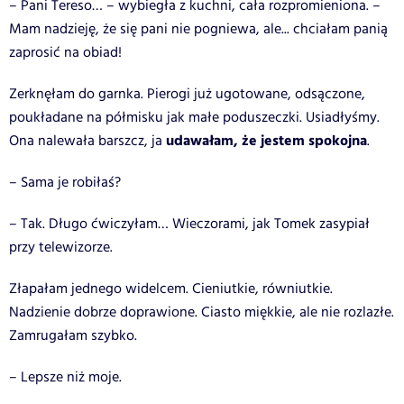
– Pani Tereso… – wybiegła z kuchni, cała rozpromieniona. –
Mam nadzieję, że się pani nie pogniewa, ale... chciałam panią
zaprosić na obiad!
Zerknęłam do garnka. Pierogi już ugotowane, odsączone,
poukładane na półmisku jak małe poduszeczki. Usiadłyśmy.
udawałam, że jestem spokojna
Ona nalewała barszcz, ja
.
– Sama je robiłaś?
– Tak. Długo ćwiczyłam… Wieczorami, jak Tomek zasypiał
przy telewizorze.
Złapałam jednego widelcem. Cieniutkie, równiutkie.
Nadzienie dobrze doprawione. Ciasto miękkie, ale nie rozlazłe.
Zamrugałam szybko.
– Lepsze niż moje.