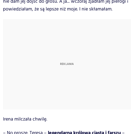
nie dam jej dojść do głosu. A ja... wczoraj zjadłam jej pierogi i
powiedziałam, że są lepsze niż moje. I nie skłamałam.
Irena milczała chwilę.
legendarna królowa ciasta i farszu
– No proszę. Teresa –
–