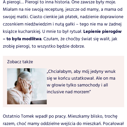
A pierogi… Pierogi to inna historia. One zawsze były moje.
Miałam na nie swoją recepturę, jeszcze od mamy, a mama od
swojej matki. Ciasto cienkie jak płatek, nadzienie doprawione
czosnkiem niedźwiedzim i nutą gałki – tego nie ma w żadnej
Lepienie pierogów
książce kucharskiej. U mnie to był rytuał.
– to była modlitwa
. Czułam, że choćby świat się walił, jak
zrobię pierogi, to wszystko będzie dobrze.
Zobacz także
„Chciałabym, aby mój jedyny wnuk
się w końcu ustatkował. Ale on ma
w głowie tylko samochody i all
inclusive nad morzem”
Ostatnio Tomek wpadł po pracy. Mieszkamy blisko, trochę
razem, choć mamy oddzielne wejścia do mieszkań. Pocałował