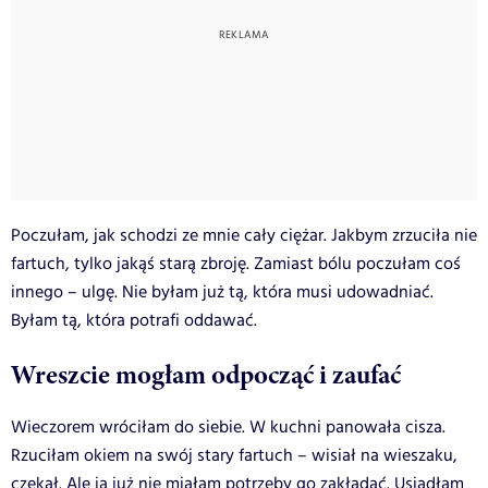
Poczułam, jak schodzi ze mnie cały ciężar. Jakbym zrzuciła nie
fartuch, tylko jakąś starą zbroję. Zamiast bólu poczułam coś
innego – ulgę. Nie byłam już tą, która musi udowadniać.
Byłam tą, która potrafi oddawać.
Wreszcie mogłam odpocząć i zaufać
Wieczorem wróciłam do siebie. W kuchni panowała cisza.
Rzuciłam okiem na swój stary fartuch – wisiał na wieszaku,
czekał. Ale ja już nie miałam potrzeby go zakładać. Usiadłam