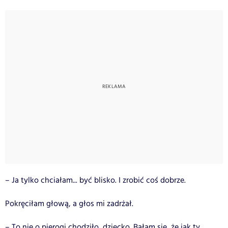
– Ja tylko chciałam... być blisko. I zrobić coś dobrze.
Pokręciłam głową, a głos mi zadrżał.
– To nie o pierogi chodziło, dziecko. Bałam się, że jak ty