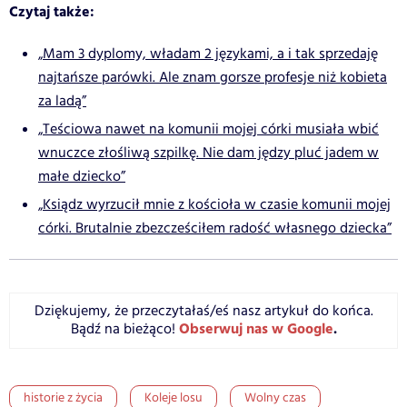
Czytaj także:
„Mam 3 dyplomy, władam 2 językami, a i tak sprzedaję
najtańsze parówki. Ale znam gorsze profesje niż kobieta
za ladą”
„Teściowa nawet na komunii mojej córki musiała wbić
wnuczce złośliwą szpilkę. Nie dam jędzy pluć jadem w
małe dziecko”
„Ksiądz wyrzucił mnie z kościoła w czasie komunii mojej
córki. Brutalnie zbezcześciłem radość własnego dziecka”
Dziękujemy, że przeczytałaś/eś nasz artykuł do końca.
Obserwuj nas w Google
.
Bądź na bieżąco!
historie z życia
Koleje losu
Wolny czas