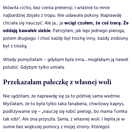
Mówiła cicho, bez cienia pretensji. I właśnie to mnie
najbardziej zbijało z tropu. Nie udawała pokory. Naprawdę
wciąż czułam, że coś tracę. Że
chciała się nauczyć. Ale ja... ja
oddaję kawałek siebie
. Patrzyłam, jak lepi jednego pieroga,
potem drugiego. I choć każdy był trochę inny, każdy zrobiony
był z troską.
Wtedy pomyślałam – gdybym była inna... mogłabym ją nawet
polubić. Gdybym tylko umiała.
Przekazałam pałeczkę z własnej woli
Nie sądziłam, że naprawdę się za to później sama weźmie.
Myślałam, że to była tylko taka fanaberia, chwilowy kaprys,
podlizywanie się – „nauczę się robić pierogi, bo mama Tomka
tak robi”. Ale ona przyszła. Sama, z własnej woli. I lepiła je w
sumie bez większej pomocy z mojej strony. Któregoś