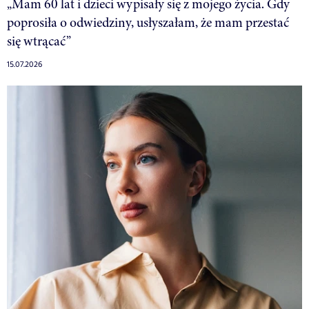
„Mam 60 lat i dzieci wypisały się z mojego życia. Gdy
poprosiła o odwiedziny, usłyszałam, że mam przestać
się wtrącać”
15.07.2026