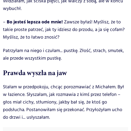
Widziałam, jak ściska pięści, jak walczy z sobą, ale w końcu
wybuchł.
Bo jesteś lepsza ode mnie!
–
Zawsze byłaś! Myślisz, że to
takie proste patrzeć, jak ty idziesz do przodu, a ja się cofam?
Myślisz, że to łatwo znosić?
Patrzyłam na niego i czułam... pustkę. Złość, strach, smutek,
ale przede wszystkim pustkę.
Prawda wyszła na jaw
Stałam w przedpokoju, chcąc porozmawiać z Michałem. Był
w łazience. Słyszałam, jak rozmawia z kimś przez telefon –
głos miał cichy, stłumiony, jakby bał się, że ktoś go
podsłucha. Postanowiłam się przekonać. Przyłożyłam ucho
do drzwi i... usłyszałam.