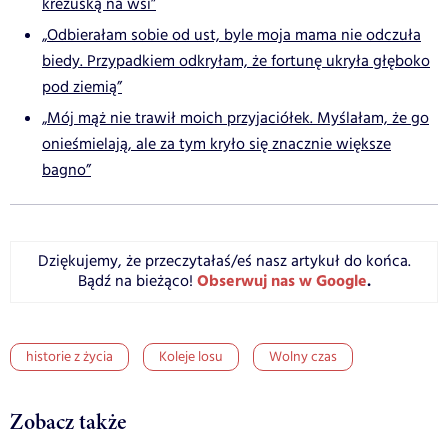
krezuską na wsi”
„Odbierałam sobie od ust, byle moja mama nie odczuła
biedy. Przypadkiem odkryłam, że fortunę ukryła głęboko
pod ziemią”
„Mój mąż nie trawił moich przyjaciółek. Myślałam, że go
onieśmielają, ale za tym kryło się znacznie większe
bagno”
Dziękujemy, że przeczytałaś/eś nasz artykuł do końca.
Obserwuj nas w Google
.
Bądź na bieżąco!
historie z życia
Koleje losu
Wolny czas
Zobacz także