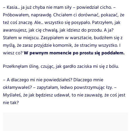
– Kasia... ja już chyba nie mam siły – powiedział cicho. –
Próbowałem, naprawdę. Chciałem ci dorównać, pokazać, że
też coś znaczę. Ale... wszystko się posypało. Patrzyłem, jak
awansujesz, jak cię chwalą, jak idziesz do przodu. A ja?
Stałem w miejscu. Zasypiałem w warsztacie, budziłem się z
myślą, że zaraz przyjdzie komornik, że stracimy wszystko. I
W pewnym momencie po prostu się poddałem.
wiesz co?
Przełknęłam ślinę, czując, jak gardło zaciska mi się z bólu.
– A dlaczego mi nie powiedziałeś? Dlaczego mnie
okłamywałeś? – zapytałam, ledwo powstrzymując łzy. –
Myślałeś, że jak będziesz udawał, to nie zauważę, że coś jest
nie tak?