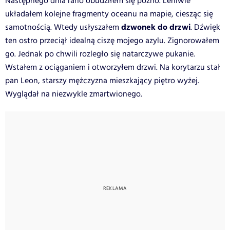
Następnego dnia rano obudziłem się późno. Leniwie
układałem kolejne fragmenty oceanu na mapie, ciesząc się
dzwonek do drzwi
samotnością. Wtedy usłyszałem
. Dźwięk
ten ostro przeciął idealną ciszę mojego azylu. Zignorowałem
go. Jednak po chwili rozległo się natarczywe pukanie.
Wstałem z ociąganiem i otworzyłem drzwi. Na korytarzu stał
pan Leon, starszy mężczyzna mieszkający piętro wyżej.
Wyglądał na niezwykle zmartwionego.