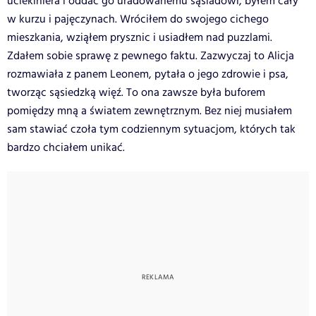
uciekiniera i oddać go uradowanemu sąsiadowi, byłem cały
w kurzu i pajęczynach. Wróciłem do swojego cichego
mieszkania, wziąłem prysznic i usiadłem nad puzzlami.
Zdałem sobie sprawę z pewnego faktu. Zazwyczaj to Alicja
rozmawiała z panem Leonem, pytała o jego zdrowie i psa,
tworząc sąsiedzką więź. To ona zawsze była buforem
pomiędzy mną a światem zewnętrznym. Bez niej musiałem
sam stawiać czoła tym codziennym sytuacjom, których tak
bardzo chciałem unikać.