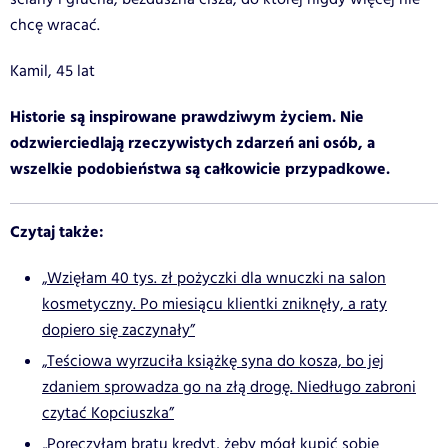
chcę wracać.
Kamil, 45 lat
Historie są inspirowane prawdziwym życiem. Nie
odzwierciedlają rzeczywistych zdarzeń ani osób, a
wszelkie podobieństwa są całkowicie przypadkowe.
Czytaj także:
„Wzięłam 40 tys. zł pożyczki dla wnuczki na salon
kosmetyczny. Po miesiącu klientki zniknęły, a raty
dopiero się zaczynały”
„Teściowa wyrzuciła książkę syna do kosza, bo jej
zdaniem sprowadza go na złą drogę. Niedługo zabroni
czytać Kopciuszka”
„Poręczyłam bratu kredyt, żeby mógł kupić sobie