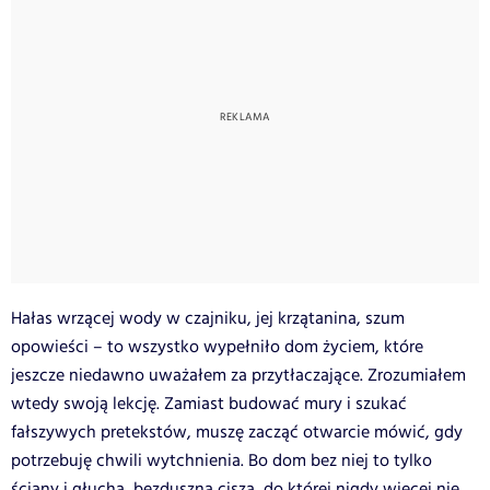
Hałas wrzącej wody w czajniku, jej krzątanina, szum
opowieści – to wszystko wypełniło dom życiem, które
jeszcze niedawno uważałem za przytłaczające. Zrozumiałem
wtedy swoją lekcję. Zamiast budować mury i szukać
fałszywych pretekstów, muszę zacząć otwarcie mówić, gdy
potrzebuję chwili wytchnienia. Bo dom bez niej to tylko
ściany i głucha, bezduszna cisza, do której nigdy więcej nie