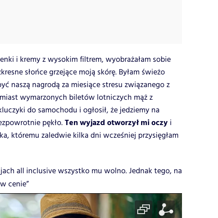
ienki i kremy z wysokim filtrem, wyobrażałam sobie
zkresne słońce grzejące moją skórę. Byłam świeżo
być naszą nagrodą za miesiące stresu związanego z
zamiast wymarzonych biletów lotniczych mąż z
luczyki do samochodu i ogłosił, że jedziemy na
Ten wyjazd otworzył mi oczy
ezpowrotnie pękło.
i
a, któremu zaledwie kilka dni wcześniej przysięgłam
jach all inclusive wszystko mu wolno. Jednak tego, na
 w cenie”