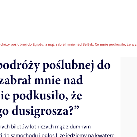
dróży poślubnej do Egiptu, a mąż zabrał mnie nad Bałtyk. Co mnie podkusiło, że wy
podróży poślubnej do
 zabrał mnie nad
ie podkusiło, że
go dusigrosza?”
nych biletów lotniczych mąż z dumnym
ki do samochodu i ogłosił, że jedziemy na kwaterę