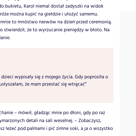
o bukietu, Karol niemal dostał zadyszki na widok
e róże można kupić na giełdzie i ułożyć samemu.
o mnie to mnóstwo nerwów na dzień przed ceremonią.
bo stwierdził, że to wyrzucanie pieniędzy w błoto. Na
anie.
 dzieci wypisały się z mojego życia. Gdy poprosiła o
usłyszałam, że mam przestać się wtrącać”
hanie – mówił, gładząc mnie po dłoni, gdy po raz
marzonych detali na sali weselnej. – Zobaczysz,
sz leżeć pod palmami i pić zimne soki, a ja o wszystko