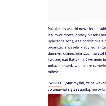
Pakując do walizki nowe letnie suk
lazurowe morze, gorący piasek i be
upieczoną żoną, a ta podróż miała 
organizacją wesela. Kiedy jednak 
dumnym uśmiechem rzucił na stół k
kwaterę nad Bałtyk, coś we mnie b
pokazał prawdziwe oblicze człowiek
miłość.
WIDEO
„Mąż myślał, że na wakac
co umawiał się z sąsiadką, nie było