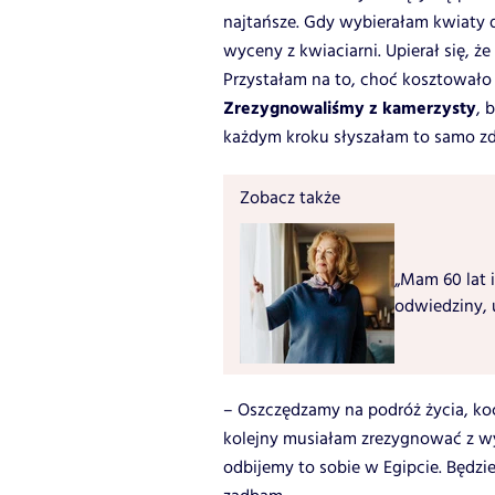
najtańsze. Gdy wybierałam kwiaty d
wyceny z kwiaciarni. Upierał się, ż
Przystałam na to, choć kosztował
Zrezygnowaliśmy z kamerzysty
, 
każdym kroku słyszałam to samo zd
Zobacz także
„Mam 60 lat i
odwiedziny, 
– Oszczędzamy na podróż życia, koc
kolejny musiałam zrezygnować z wy
odbijemy to sobie w Egipcie. Będzie