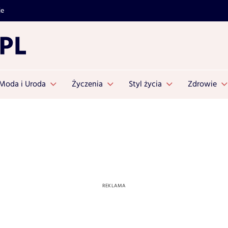
je
Moda i Uroda
Życzenia
Styl życia
Zdrowie