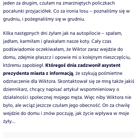
jeden za drugim, czułam na zmarzniętych policzkach
pocałunki przyjaciółek. Co za ironia losu – poznaliśmy się w
grudniu, i pożegnaliśmy się w grudniu.
Kilka następnych dni żyłam jak na autopilocie – spałam,
jadłam, karmiłam i głaskałam nasze koty. Cały czas
podświadomie oczekiwałam, że Wiktor zaraz wejdzie do
domu, zdejmie płaszcz i opowie mi o kolejnym nieszczęściu,
Któregoś dnia zadzwonił asystent
któremu zapobiegł.
prezydenta miasta z informacją
, że szykują pośmiertne
odznaczenie dla Wiktora. Skontaktował się ze mną także jakiś
dziennikarz, chcący napisać artykuł wspomnieniowy o
działalności społecznej mojego męża. Więc niby Wiktora nie
było, ale wciąż jeszcze czułam jego obecność. On za chwilę
wejdzie do domu i znów poczuję, jak życie wpływa w moje
żyły…