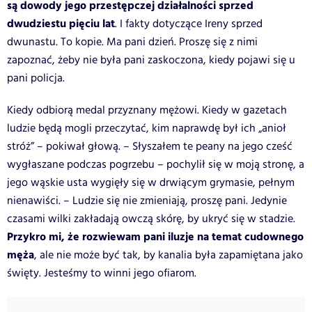
są dowody jego przestępczej działalności sprzed
dwudziestu pięciu lat
. I fakty dotyczące Ireny sprzed
dwunastu. To kopie. Ma pani dzień. Proszę się z nimi
zapoznać, żeby nie była pani zaskoczona, kiedy pojawi się u
pani policja.
Kiedy odbiorą medal przyznany mężowi. Kiedy w gazetach
ludzie będą mogli przeczytać, kim naprawdę był ich „anioł
stróż” – pokiwał głową. – Słyszałem te peany na jego cześć
wygłaszane podczas pogrzebu – pochylił się w moją stronę, a
jego wąskie usta wygięły się w drwiącym grymasie, pełnym
nienawiści. – Ludzie się nie zmieniają, proszę pani. Jedynie
czasami wilki zakładają owczą skórę, by ukryć się w stadzie.
Przykro mi, że rozwiewam pani iluzje na temat cudownego
męża
, ale nie może być tak, by kanalia była zapamiętana jako
święty. Jesteśmy to winni jego ofiarom.