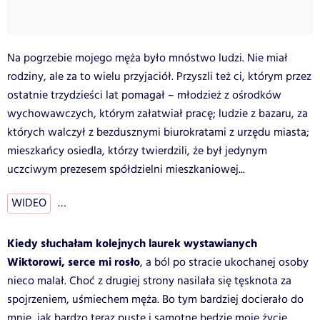
Na pogrzebie mojego męża było mnóstwo ludzi. Nie miał
rodziny, ale za to wielu przyjaciół. Przyszli też ci, którym przez
ostatnie trzydzieści lat pomagał – młodzież z ośrodków
wychowawczych, którym załatwiał pracę; ludzie z bazaru, za
których walczył z bezdusznymi biurokratami z urzędu miasta;
mieszkańcy osiedla, którzy twierdzili, że był jedynym
uczciwym prezesem spółdzielni mieszkaniowej...
WIDEO
…
Kiedy słuchałam kolejnych laurek wystawianych
Wiktorowi, serce mi rosło
, a ból po stracie ukochanej osoby
nieco malał. Choć z drugiej strony nasilała się tęsknota za
spojrzeniem, uśmiechem męża. Bo tym bardziej docierało do
mnie, jak bardzo teraz puste i samotne będzie moje życie.