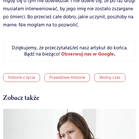
nigdy się o tym nie dowiedział. I nie dowie się, że po raz drugi
musiałam interweniować, by jego imię nie zostało zszargane
po śmierci. Bo przecież całe dobro, jakie uczynił, poszłoby na
marne. Nie mogłam na to pozwolić.
Dziękujemy, że przeczytałaś/eś nasz artykuł do końca.
Obserwuj nas w Google
.
Bądź na bieżąco!
historie z życia
Prawdziwe Historie
Wolny czas
Zobacz także