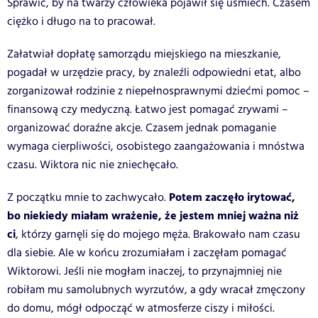
Sprawić, by na twarzy człowieka pojawił się uśmiech. Czasem
ciężko i długo na to pracował.
Załatwiał dopłatę samorządu miejskiego na mieszkanie,
pogadał w urzędzie pracy, by znaleźli odpowiedni etat, albo
zorganizował rodzinie z niepełnosprawnymi dziećmi pomoc –
finansową czy medyczną. Łatwo jest pomagać zrywami –
organizować doraźne akcje. Czasem jednak pomaganie
wymaga cierpliwości, osobistego zaangażowania i mnóstwa
czasu. Wiktora nic nie zniechęcało.
Potem zaczęło irytować,
Z początku mnie to zachwycało.
bo niekiedy miałam wrażenie, że jestem mniej ważna niż
ci
, którzy garnęli się do mojego męża. Brakowało nam czasu
dla siebie. Ale w końcu zrozumiałam i zaczęłam pomagać
Wiktorowi. Jeśli nie mogłam inaczej, to przynajmniej nie
robiłam mu samolubnych wyrzutów, a gdy wracał zmęczony
do domu, mógł odpocząć w atmosferze ciszy i miłości.