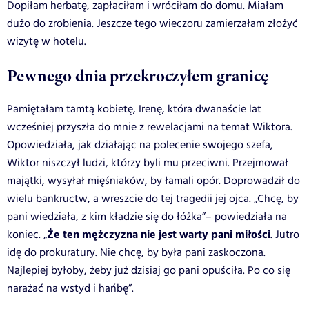
Dopiłam herbatę, zapłaciłam i wróciłam do domu. Miałam
dużo do zrobienia. Jeszcze tego wieczoru zamierzałam złożyć
wizytę w hotelu.
Pewnego dnia przekroczyłem granicę
Pamiętałam tamtą kobietę, Irenę, która dwanaście lat
wcześniej przyszła do mnie z rewelacjami na temat Wiktora.
Opowiedziała, jak działając na polecenie swojego szefa,
Wiktor niszczył ludzi, którzy byli mu przeciwni. Przejmował
majątki, wysyłał mięśniaków, by łamali opór. Doprowadził do
wielu bankructw, a wreszcie do tej tragedii jej ojca. „Chcę, by
pani wiedziała, z kim kładzie się do łóżka”– powiedziała na
Że ten mężczyzna nie jest warty pani miłości
koniec. „
. Jutro
idę do prokuratury. Nie chcę, by była pani zaskoczona.
Najlepiej byłoby, żeby już dzisiaj go pani opuściła. Po co się
narażać na wstyd i hańbę”.