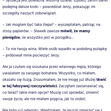
– Sytuacja jest poważna. Musimy działać szybko, zanim banki
podejmą dalsze kroki – powiedział Jerzy, pokazując mi
szczegóły naszych zobowiązań.
– Jak mogłam być taka ślepa? – wyszeptałam, patrząc na
mówił, że mamy
stosy papierów. – Sławek zawsze
pieniądze
, że wszystko jest w porządku…
– To nie twoja wina. Wiele osób wpadło w podobną pułapkę
– próbował mnie pocieszyć Jerzy.
Ale ja czułam się oszukana przez własnego męża, którego
uważałam za swojego bohatera. Wszystko, co miałam,
tkwić
okazało się iluzją. Zrozumiałam, że nie mogę już dłużej
w tej fałszywej rzeczywistości.
Zaczęłam zastanawiać się,
co teraz? Jakie mam opcje? Muszę coś sprzedać, zmienić
swoje życie, ale nie miałam pojęcia, jak to zrobić.
Nie było już odwrotu. Wiedziałam, że muszę zmierzyć się z