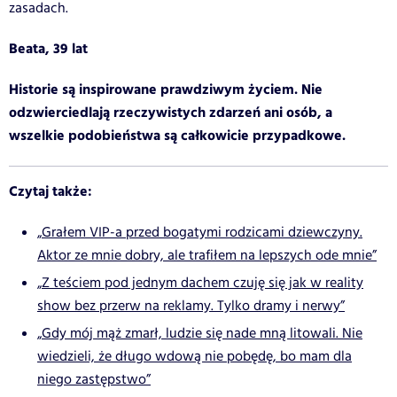
zasadach.
Beata, 39 lat
Historie są inspirowane prawdziwym życiem. Nie
odzwierciedlają rzeczywistych zdarzeń ani osób, a
wszelkie podobieństwa są całkowicie przypadkowe.
Czytaj także:
„Grałem VIP-a przed bogatymi rodzicami dziewczyny.
Aktor ze mnie dobry, ale trafiłem na lepszych ode mnie”
„Z teściem pod jednym dachem czuję się jak w reality
show bez przerw na reklamy. Tylko dramy i nerwy”
„Gdy mój mąż zmarł, ludzie się nade mną litowali. Nie
wiedzieli, że długo wdową nie pobędę, bo mam dla
niego zastępstwo”