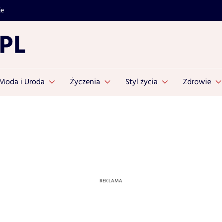
je
Moda i Uroda
Życzenia
Styl życia
Zdrowie