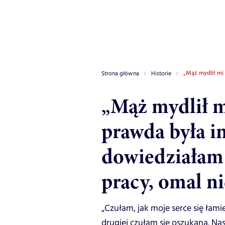
„Mąż mydlił mi 
Strona główna
Historie
„Mąż mydlił m
prawda była i
dowiedziałam 
pracy, omal ni
„Czułam, jak moje serce się łam
drugiej czułam się oszukana. Nas