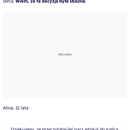
Wiem, że ta decyzja była słuszna
serca.
.
Alina, 32 lata
Dziękujemy, że przeczytałaś/eś nasz artykuł do końca.