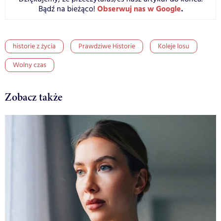
Obserwuj nas w Google
.
Bądź na bieżąco!
historie z życia
Prawdziwe Historie
Koleje losu
Wolny czas
Zobacz także