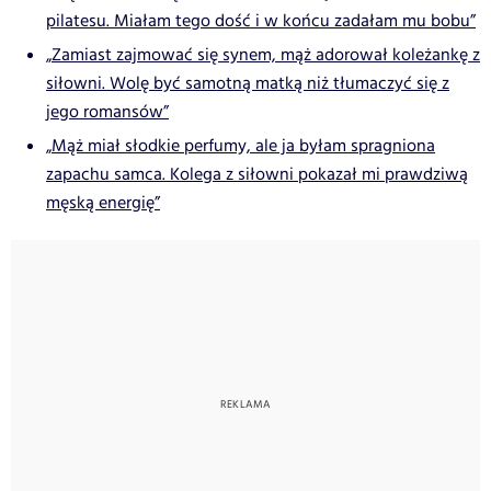
pilatesu. Miałam tego dość i w końcu zadałam mu bobu”
„Zamiast zajmować się synem, mąż adorował koleżankę z
siłowni. Wolę być samotną matką niż tłumaczyć się z
jego romansów”
„Mąż miał słodkie perfumy, ale ja byłam spragniona
zapachu samca. Kolega z siłowni pokazał mi prawdziwą
męską energię”