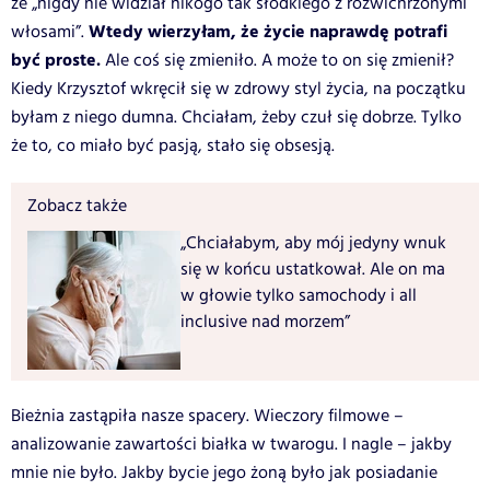
że „nigdy nie widział nikogo tak słodkiego z rozwichrzonymi
Wtedy wierzyłam, że życie naprawdę potrafi
włosami”.
być proste.
Ale coś się zmieniło. A może to on się zmienił?
Kiedy Krzysztof wkręcił się w zdrowy styl życia, na początku
byłam z niego dumna. Chciałam, żeby czuł się dobrze. Tylko
że to, co miało być pasją, stało się obsesją.
Zobacz także
„Chciałabym, aby mój jedyny wnuk
się w końcu ustatkował. Ale on ma
w głowie tylko samochody i all
inclusive nad morzem”
Bieżnia zastąpiła nasze spacery. Wieczory filmowe –
analizowanie zawartości białka w twarogu. I nagle – jakby
mnie nie było. Jakby bycie jego żoną było jak posiadanie