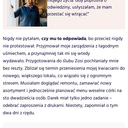
mojego życia. Gdy poprosiła o
odwiedziny, usłyszałam, że mam
przestać się wtrącać”
czy mu to odpowiada
Nigdy nie pytałam,
, bo przecież nigdy
nie protestował. Przyjmował moje zarządzenia z łagodnym
uśmiechem, a przynajmniej tak mi się wtedy
wydawało. Przygotowania do ślubu Zosi pochłaniały mnie
bez reszty. Zbliżał się termin przeniesienia mojej kwiaciarni do
nowego, większego lokalu, co wiązało się z ogromnym
stresem. Musiałam doglądać remontu, zamawiać nowy
asortyment i jednocześnie planować menu weselne córki na
sto dwadzieścia osób. Darek miał tylko jedno zadanie –
odebrać zaproszenia z drukarni. Niestety, zapomniał o tym
dwa dni z rzędu.