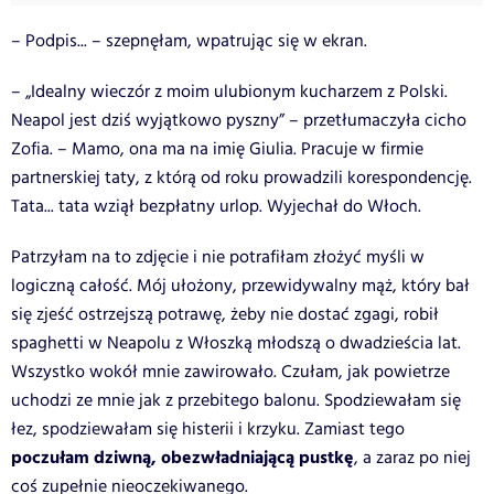
– Podpis... – szepnęłam, wpatrując się w ekran.
– „Idealny wieczór z moim ulubionym kucharzem z Polski.
Neapol jest dziś wyjątkowo pyszny” – przetłumaczyła cicho
Zofia. – Mamo, ona ma na imię Giulia. Pracuje w firmie
partnerskiej taty, z którą od roku prowadzili korespondencję.
Tata... tata wziął bezpłatny urlop. Wyjechał do Włoch.
Patrzyłam na to zdjęcie i nie potrafiłam złożyć myśli w
logiczną całość. Mój ułożony, przewidywalny mąż, który bał
się zjeść ostrzejszą potrawę, żeby nie dostać zgagi, robił
spaghetti w Neapolu z Włoszką młodszą o dwadzieścia lat.
Wszystko wokół mnie zawirowało. Czułam, jak powietrze
uchodzi ze mnie jak z przebitego balonu. Spodziewałam się
łez, spodziewałam się histerii i krzyku. Zamiast tego
poczułam dziwną, obezwładniającą pustkę
, a zaraz po niej
coś zupełnie nieoczekiwanego.