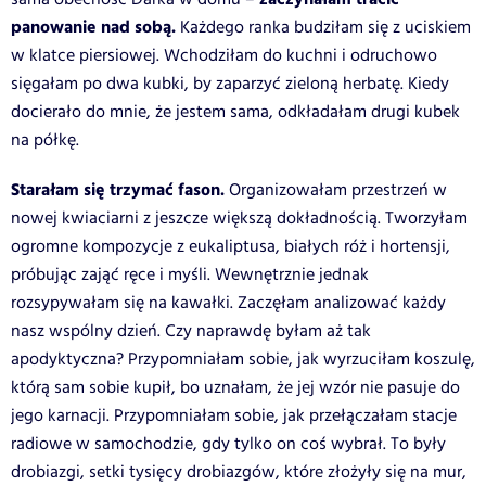
panowanie nad sobą.
Każdego ranka budziłam się z uciskiem
w klatce piersiowej. Wchodziłam do kuchni i odruchowo
sięgałam po dwa kubki, by zaparzyć zieloną herbatę. Kiedy
docierało do mnie, że jestem sama, odkładałam drugi kubek
na półkę.
Starałam się trzymać fason.
Organizowałam przestrzeń w
nowej kwiaciarni z jeszcze większą dokładnością. Tworzyłam
ogromne kompozycje z eukaliptusa, białych róż i hortensji,
próbując zająć ręce i myśli. Wewnętrznie jednak
rozsypywałam się na kawałki. Zaczęłam analizować każdy
nasz wspólny dzień. Czy naprawdę byłam aż tak
apodyktyczna? Przypomniałam sobie, jak wyrzuciłam koszulę,
którą sam sobie kupił, bo uznałam, że jej wzór nie pasuje do
jego karnacji. Przypomniałam sobie, jak przełączałam stacje
radiowe w samochodzie, gdy tylko on coś wybrał. To były
drobiazgi, setki tysięcy drobiazgów, które złożyły się na mur,