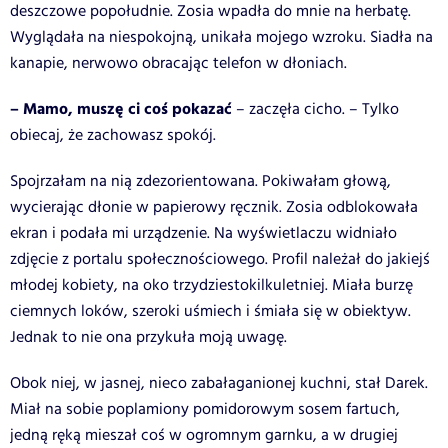
deszczowe popołudnie. Zosia wpadła do mnie na herbatę.
Wyglądała na niespokojną, unikała mojego wzroku. Siadła na
kanapie, nerwowo obracając telefon w dłoniach.
– Mamo, muszę ci coś pokazać
– zaczęła cicho. – Tylko
obiecaj, że zachowasz spokój.
Spojrzałam na nią zdezorientowana. Pokiwałam głową,
wycierając dłonie w papierowy ręcznik. Zosia odblokowała
ekran i podała mi urządzenie. Na wyświetlaczu widniało
zdjęcie z portalu społecznościowego. Profil należał do jakiejś
młodej kobiety, na oko trzydziestokilkuletniej. Miała burzę
ciemnych loków, szeroki uśmiech i śmiała się w obiektyw.
Jednak to nie ona przykuła moją uwagę.
Obok niej, w jasnej, nieco zabałaganionej kuchni, stał Darek.
Miał na sobie poplamiony pomidorowym sosem fartuch,
jedną ręką mieszał coś w ogromnym garnku, a w drugiej