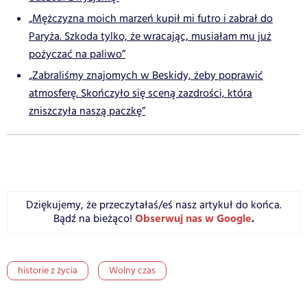
„Mężczyzna moich marzeń kupił mi futro i zabrał do
Paryża. Szkoda tylko, że wracając, musiałam mu już
pożyczać na paliwo”
„Zabraliśmy znajomych w Beskidy, żeby poprawić
atmosferę. Skończyło się sceną zazdrości, która
zniszczyła naszą paczkę”
Dziękujemy, że przeczytałaś/eś nasz artykuł do końca.
Obserwuj nas w Google
.
Bądź na bieżąco!
historie z życia
Wolny czas