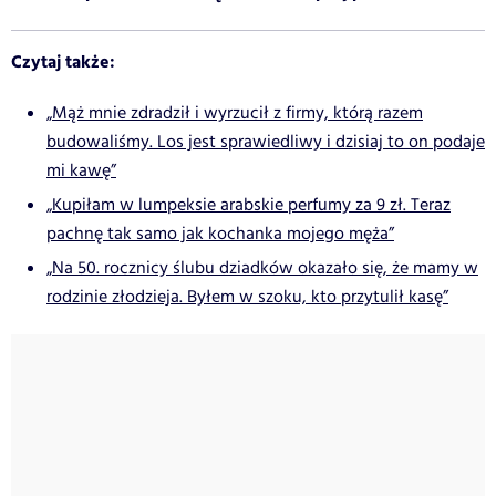
Czytaj także:
„Mąż mnie zdradził i wyrzucił z firmy, którą razem
budowaliśmy. Los jest sprawiedliwy i dzisiaj to on podaje
mi kawę”
„Kupiłam w lumpeksie arabskie perfumy za 9 zł. Teraz
pachnę tak samo jak kochanka mojego męża”
„Na 50. rocznicy ślubu dziadków okazało się, że mamy w
rodzinie złodzieja. Byłem w szoku, kto przytulił kasę”