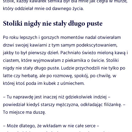
stolik, każdy kawałek sernika był dla mnie jak cegła w murze,
który oddzielał mnie od dawnego życia.
Stoliki nigdy nie stały długo puste
Po roku lepszych i gorszych momentów nadal otwierałam
drzwi swojej kawiarni z tym samym podekscytowaniem,
jakby to był pierwszy dzień. Pachniało świeżo mieloną kawą i
ciastem, które wyjmowałam z piekarnika o świcie. Stoliki
nigdy nie stały długo puste. Ludzie przychodzili nie tylko po
latte czy herbatę, ale po rozmowę, spokój, po chwilę, w
której ktoś poda im kubek z uśmiechem.
– Tu naprawdę jest inaczej niż gdziekolwiek indziej –
powiedział kiedyś starszy mężczyzna, odkładając filiżankę. –
To miejsce ma duszę.
– Może dlatego, że wkładam w nie całe serce –