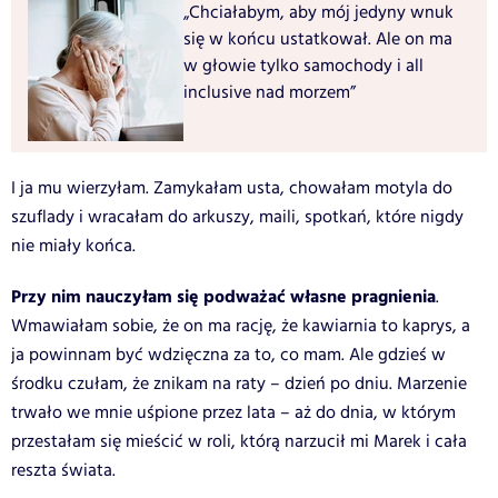
„Chciałabym, aby mój jedyny wnuk
się w końcu ustatkował. Ale on ma
w głowie tylko samochody i all
inclusive nad morzem”
I ja mu wierzyłam. Zamykałam usta, chowałam motyla do
szuflady i wracałam do arkuszy, maili, spotkań, które nigdy
nie miały końca.
Przy nim nauczyłam się podważać własne pragnienia
.
Wmawiałam sobie, że on ma rację, że kawiarnia to kaprys, a
ja powinnam być wdzięczna za to, co mam. Ale gdzieś w
środku czułam, że znikam na raty – dzień po dniu. Marzenie
trwało we mnie uśpione przez lata – aż do dnia, w którym
przestałam się mieścić w roli, którą narzucił mi Marek i cała
reszta świata.