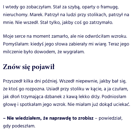
I wtedy go zobaczyłam. Stał za szybą, oparty o framugę,
nieruchomy. Marek. Patrzył na ludzi przy stolikach, patrzył na
mnie. Nie wszedł. Stał tylko, jakby coś go zatrzymało.
Moje serce na moment zamarło, ale nie odwróciłam wzroku.
Pomyślałam: kiedyś jego słowa zabierały mi wiarę. Teraz jego
milczenie było dowodem, że wygrałam.
Znów się pojawił
Przyszedł kilka dni później. Wszedł niepewnie, jakby bał się,
że ktoś go rozpozna. Usiadł przy stoliku w kącie, a ja czułam,
jak dłoń trzymająca dzbanek z kawą lekko drży. Podniosłam
głowę i spotkałam jego wzrok. Nie miałam już dokąd uciekać.
– Nie wiedziałem, że naprawdę to zrobisz
– powiedział,
gdy podeszłam.