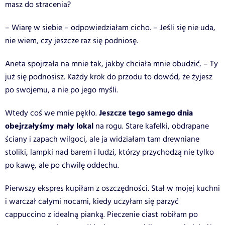
masz do stracenia?
– Wiarę w siebie – odpowiedziałam cicho. – Jeśli się nie uda,
nie wiem, czy jeszcze raz się podniosę.
Aneta spojrzała na mnie tak, jakby chciała mnie obudzić. – Ty
już się podnosisz. Każdy krok do przodu to dowód, że żyjesz
po swojemu, a nie po jego myśli.
Jeszcze tego samego dnia
Wtedy coś we mnie pękło.
obejrzałyśmy mały lokal
na rogu. Stare kafelki, obdrapane
ściany i zapach wilgoci, ale ja widziałam tam drewniane
stoliki, lampki nad barem i ludzi, którzy przychodzą nie tylko
po kawę, ale po chwilę oddechu.
Pierwszy ekspres kupiłam z oszczędności. Stał w mojej kuchni
i warczał całymi nocami, kiedy uczyłam się parzyć
cappuccino z idealną pianką. Pieczenie ciast robiłam po