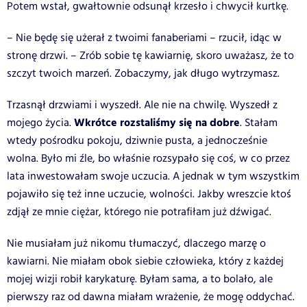
Potem wstał, gwałtownie odsunął krzesło i chwycił kurtkę.
– Nie będę się użerał z twoimi fanaberiami – rzucił, idąc w
stronę drzwi. – Zrób sobie tę kawiarnię, skoro uważasz, że to
szczyt twoich marzeń. Zobaczymy, jak długo wytrzymasz.
Trzasnął drzwiami i wyszedł. Ale nie na chwilę. Wyszedł z
Wkrótce rozstaliśmy się na dobre
mojego życia.
. Stałam
wtedy pośrodku pokoju, dziwnie pusta, a jednocześnie
wolna. Było mi źle, bo właśnie rozsypało się coś, w co przez
lata inwestowałam swoje uczucia. A jednak w tym wszystkim
pojawiło się też inne uczucie, wolności. Jakby wreszcie ktoś
zdjął ze mnie ciężar, którego nie potrafiłam już dźwigać.
Nie musiałam już nikomu tłumaczyć, dlaczego marzę o
kawiarni. Nie miałam obok siebie człowieka, który z każdej
mojej wizji robił karykaturę. Byłam sama, a to bolało, ale
pierwszy raz od dawna miałam wrażenie, że mogę oddychać.