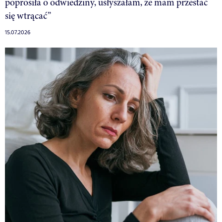
poprosiła o odwiedziny, usłyszałam, że mam przestać
się wtrącać”
15.07.2026