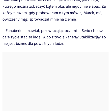
Marzenie pojawiało się w mojej głowie od lat, jak motyl,
którego można zobaczyć kątem oka, ale nigdy nie złapać. Za
każdym razem, gdy próbowałam o tym mówić, Marek, mój
ówczesny mąż, sprowadzał mnie na ziemię.
– Fanaberie – mawiał, przewracając oczami. – Serio chcesz
całe życie stać za ladą? A co z twoją karierą? Stabilizacją? To
nie jest biznes dla poważnych ludzi.