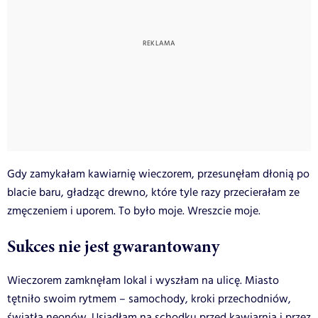
Gdy zamykałam kawiarnię wieczorem, przesunęłam dłonią po
blacie baru, gładząc drewno, które tyle razy przecierałam ze
zmęczeniem i uporem. To było moje. Wreszcie moje.
Sukces nie jest gwarantowany
Wieczorem zamknęłam lokal i wyszłam na ulicę. Miasto
tętniło swoim rytmem – samochody, kroki przechodniów,
światła neonów. Usiadłam na schodku przed kawiarnią i przez