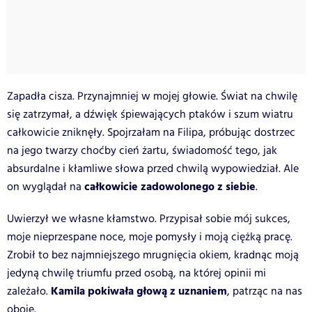
Zapadła cisza. Przynajmniej w mojej głowie. Świat na chwilę
się zatrzymał, a dźwięk śpiewających ptaków i szum wiatru
całkowicie zniknęły. Spojrzałam na Filipa, próbując dostrzec
na jego twarzy choćby cień żartu, świadomość tego, jak
absurdalne i kłamliwe słowa przed chwilą wypowiedział. Ale
całkowicie zadowolonego z siebie
on wyglądał na
.
Uwierzył we własne kłamstwo. Przypisał sobie mój sukces,
moje nieprzespane noce, moje pomysły i moją ciężką pracę.
Zrobił to bez najmniejszego mrugnięcia okiem, kradnąc moją
jedyną chwilę triumfu przed osobą, na której opinii mi
Kamila pokiwała głową z uznaniem
zależało.
, patrząc na nas
oboje.