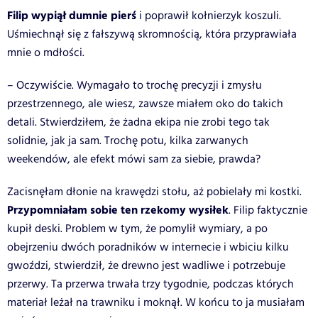
Filip wypiął dumnie pierś
i poprawił kołnierzyk koszuli.
Uśmiechnął się z fałszywą skromnością, która przyprawiała
mnie o mdłości.
– Oczywiście. Wymagało to trochę precyzji i zmysłu
przestrzennego, ale wiesz, zawsze miałem oko do takich
detali. Stwierdziłem, że żadna ekipa nie zrobi tego tak
solidnie, jak ja sam. Trochę potu, kilka zarwanych
weekendów, ale efekt mówi sam za siebie, prawda?
Zacisnęłam dłonie na krawędzi stołu, aż pobielały mi kostki.
Przypomniałam sobie ten rzekomy wysiłek
. Filip faktycznie
kupił deski. Problem w tym, że pomylił wymiary, a po
obejrzeniu dwóch poradników w internecie i wbiciu kilku
gwoździ, stwierdził, że drewno jest wadliwe i potrzebuje
przerwy. Ta przerwa trwała trzy tygodnie, podczas których
materiał leżał na trawniku i moknął. W końcu to ja musiałam