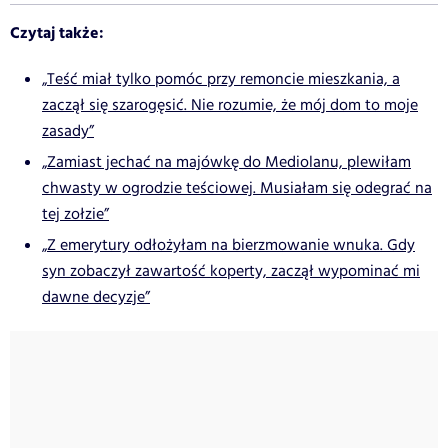
Czytaj także:
„Teść miał tylko pomóc przy remoncie mieszkania, a
zaczął się szarogęsić. Nie rozumie, że mój dom to moje
zasady”
„Zamiast jechać na majówkę do Mediolanu, plewiłam
chwasty w ogrodzie teściowej. Musiałam się odegrać na
tej zołzie”
„Z emerytury odłożyłam na bierzmowanie wnuka. Gdy
syn zobaczył zawartość koperty, zaczął wypominać mi
dawne decyzje”