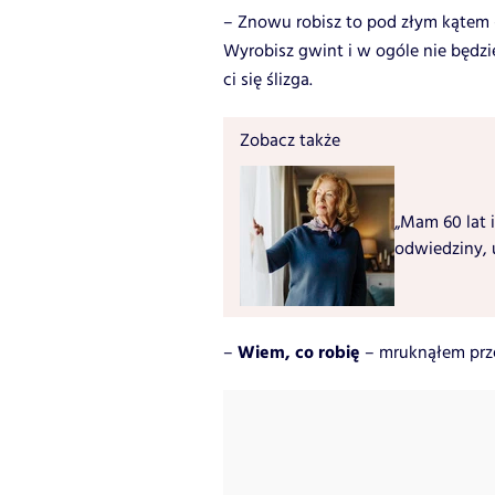
– Znowu robisz to pod złym kątem 
Wyrobisz gwint i w ogóle nie będzi
ci się ślizga.
Zobacz także
„Mam 60 lat i
odwiedziny, 
Wiem, co robię
–
– mruknąłem przez