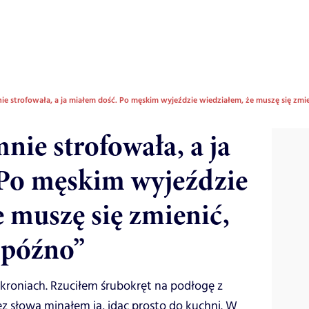
ie strofowała, a ja miałem dość. Po męskim wyjeździe wiedziałem, że muszę się zmi
nie strofowała, a ja
Po męskim wyjeździe
 muszę się zmienić,
 późno”
skroniach. Rzuciłem śrubokręt na podłogę z
z słowa minąłem ją, idąc prosto do kuchni. W