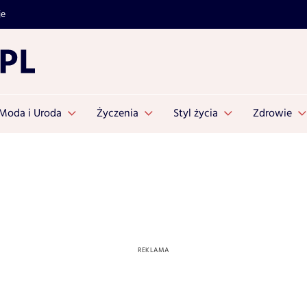
je
Moda i Uroda
Życzenia
Styl życia
Zdrowie