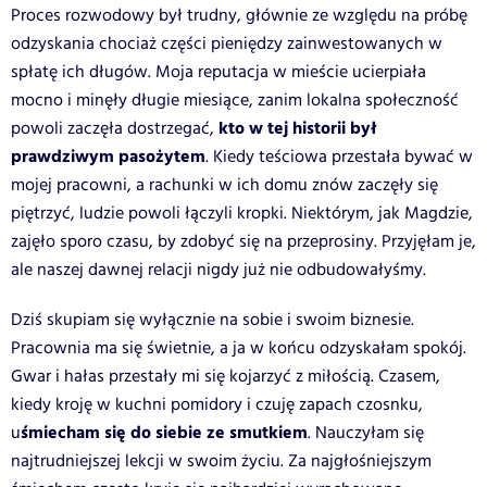
Proces rozwodowy był trudny, głównie ze względu na próbę
odzyskania chociaż części pieniędzy zainwestowanych w
spłatę ich długów. Moja reputacja w mieście ucierpiała
mocno i minęły długie miesiące, zanim lokalna społeczność
kto w tej historii był
powoli zaczęła dostrzegać,
prawdziwym pasożytem
. Kiedy teściowa przestała bywać w
mojej pracowni, a rachunki w ich domu znów zaczęły się
piętrzyć, ludzie powoli łączyli kropki. Niektórym, jak Magdzie,
zajęło sporo czasu, by zdobyć się na przeprosiny. Przyjęłam je,
ale naszej dawnej relacji nigdy już nie odbudowałyśmy.
Dziś skupiam się wyłącznie na sobie i swoim biznesie.
Pracownia ma się świetnie, a ja w końcu odzyskałam spokój.
Gwar i hałas przestały mi się kojarzyć z miłością. Czasem,
kiedy kroję w kuchni pomidory i czuję zapach czosnku,
śmiecham się do siebie ze smutkiem
u
. Nauczyłam się
najtrudniejszej lekcji w swoim życiu. Za najgłośniejszym