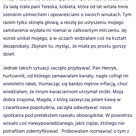
Za ladą stała pani Tereska, kobieta, która od lat witała mnie
szerokim uśmiechem i opowieściami o swoich wnukach. Tym
razem tylko skinęła głową, a resztę po usłyszeniu mojego
zamówienia wydała mi niemal w całkowitym milczeniu. Jej
wzrok unikał mojego, a w oczach widziałam coś na kształt
dezaprobaty. Zbyłam to, myśląc, że miała po prostu gorszy
dzień.
Jednak takich sytuacji zaczęło przybywać. Pan Henryk,
hurtownik, od którego zamawiałam kwiaty, nagle cofnął mi
wieloletni rabat, tłumacząc się bardzo mętnie inflacją, choć
wiedziałam, że innym kwiaciarniom utrzymał zniżki. Moja
dobra znajoma, Magda, z którą zazwyczaj piłam kawę w
czwartkowe popołudnia, zaczęła odwoływać nasze
spotkania pod pretekstem nawału obowiązków. W powietrzu
wisiało coś niewypowiedzianego, jakiś ciężar, którego nie
potrafiłam zidentyfikować. Próbowałam rozmawiać o tym z