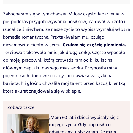
Zakochałam się w tym chaosie. Miłosz często łapał mnie w
pół podczas przygotowywania posiłków, całował w czoło i
rzucał ze śmiechem, że nasze życie to wypisz wymaluj włoska
komedia romantyczna. Przytakiwałam mu, czując
Czułam się częścią plemienia.
niesamowite ciepło w sercu.
Teściowa traktowała mnie jak drugą córkę. Często wpadała
do mojej pracowni, którą prowadziłam od kilku lat na
głównym deptaku naszego miasteczka. Przynosiła mi w
pojemnikach domowe obiady, poprawiała wstążki na
bukietach i głośno chwaliła mój talent przed każdą klientką,
która akurat znajdowała się w sklepie.
Zobacz także
„Mam 60 lat i dzieci wypisały się z
mojego życia. Gdy poprosiła o
odwiedziny, usłyszałam, że mam