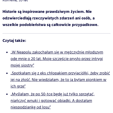
Kornelia, 35 lat
Historie są inspirowane prawdziwym życiem. Nie
odzwierciedlają rzeczywistych zdarzeń ani osób, a
wszelkie podobieństwa są całkowicie przypadkowe.
Czytaj także:
„W Neapolu zakochałam się w mężczyźnie młodszym
ode mnie o 20 lat. Moje szczęście prysło przez intrygi
mojej siostry”
„Spotkałam się z eks chłopakiem przyjaciółki, żeby zrobić
jej na złość. Nie wiedziałam, że to ja byłam pionkiem w
ich grze”
„Myślałam, że po 50-tce będę już tylko sprzątać,
niańczyć wnuki i gotować obiadki. A dostałam
niespodziankę od losu”