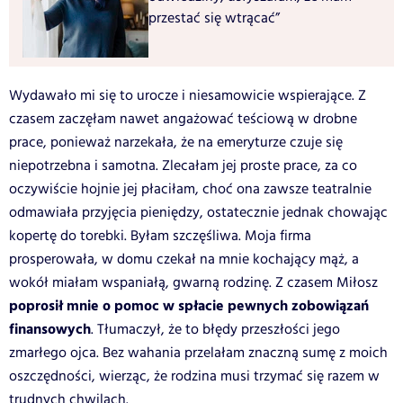
przestać się wtrącać”
Wydawało mi się to urocze i niesamowicie wspierające. Z
czasem zaczęłam nawet angażować teściową w drobne
prace, ponieważ narzekała, że na emeryturze czuje się
niepotrzebna i samotna. Zlecałam jej proste prace, za co
oczywiście hojnie jej płaciłam, choć ona zawsze teatralnie
odmawiała przyjęcia pieniędzy, ostatecznie jednak chowając
kopertę do torebki. Byłam szczęśliwa. Moja firma
prosperowała, w domu czekał na mnie kochający mąż, a
wokół miałam wspaniałą, gwarną rodzinę. Z czasem Miłosz
poprosił mnie o pomoc w spłacie pewnych zobowiązań
finansowych
. Tłumaczył, że to błędy przeszłości jego
zmarłego ojca. Bez wahania przelałam znaczną sumę z moich
oszczędności, wierząc, że rodzina musi trzymać się razem w
trudnych chwilach.