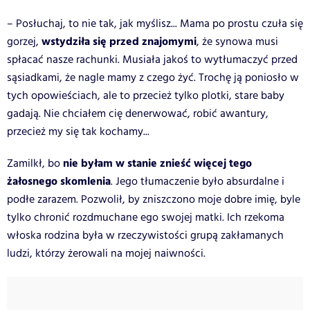
– Posłuchaj, to nie tak, jak myślisz... Mama po prostu czuła się
wstydziła się przed znajomymi
gorzej,
, że synowa musi
spłacać nasze rachunki. Musiała jakoś to wytłumaczyć przed
sąsiadkami, że nagle mamy z czego żyć. Trochę ją poniosło w
tych opowieściach, ale to przecież tylko plotki, stare baby
gadają. Nie chciałem cię denerwować, robić awantury,
przecież my się tak kochamy...
nie byłam w stanie znieść więcej tego
Zamilkł, bo
żałosnego skomlenia
. Jego tłumaczenie było absurdalne i
podłe zarazem. Pozwolił, by zniszczono moje dobre imię, byle
tylko chronić rozdmuchane ego swojej matki. Ich rzekoma
włoska rodzina była w rzeczywistości grupą zakłamanych
ludzi, którzy żerowali na mojej naiwności.