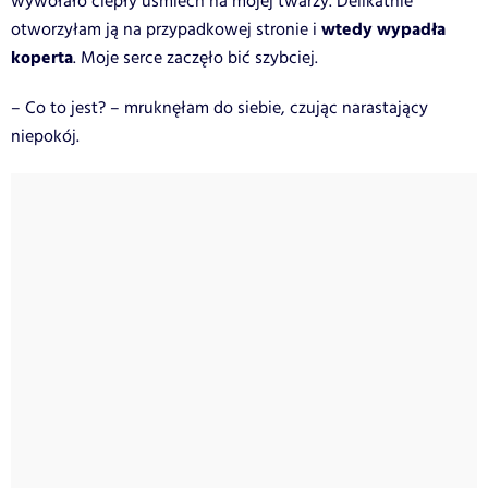
wywołało ciepły uśmiech na mojej twarzy. Delikatnie
wtedy wypadła
otworzyłam ją na przypadkowej stronie i
koperta
. Moje serce zaczęło bić szybciej.
– Co to jest? – mruknęłam do siebie, czując narastający
niepokój.