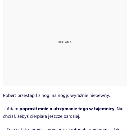
Robert przestąpił z nogi na nogę, wyraźnie niepewny.
poprosił mnie o utrzymanie tego w tajemnicy
– Adam
. Nie
chciał, żebyś cierpiała jeszcze bardziej.
– Teraz i tak cierpię – moje oczy zapłonęły gniewem. – Jak