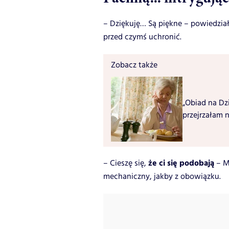
– Dziękuję… Są piękne – powiedział
przed czymś uchronić.
Zobacz także
„Obiad na Dz
przejrzałam 
że ci się podobają
– Cieszę się,
– Ma
mechaniczny, jakby z obowiązku.