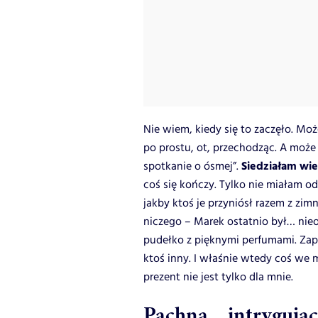
Nie wiem, kiedy się to zaczęło. Mo
po prostu, ot, przechodząc. A może
Siedziałam wie
spotkanie o ósmej”.
coś się kończy. Tylko nie miałam od
jakby ktoś je przyniósł razem z z
niczego – Marek ostatnio był… nieo
pudełko z pięknymi perfumami. Zap
ktoś inny. I właśnie wtedy coś we 
prezent nie jest tylko dla mnie.
Pachną... intrygują