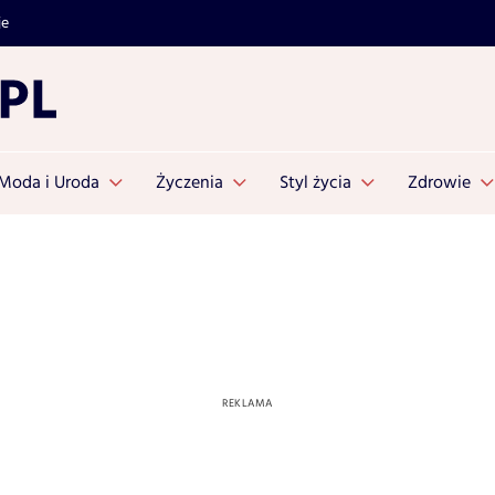
je
Moda i Uroda
Życzenia
Styl życia
Zdrowie