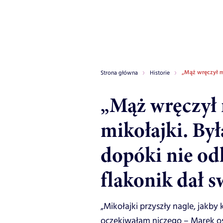
„Mąż wręczył m
Strona główna
Historie
„Mąż wręczył 
mikołajki. By
dopóki nie od
flakonik dał 
„Mikołajki przyszły nagle, jakby 
oczekiwałam niczego – Marek os