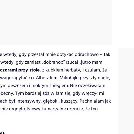
że wtedy, gdy przestał mnie dotykać odruchowo – tak
 wtedy, gdy zamiast „dobranoc” rzucał „jutro mam
czorami przy stole
, z kubkiem herbaty, i czułam, że
wagi zapytać co. Albo z kim. Mikołajki przyszły nagle,
imnym deszczem i mokrym śniegiem. Nie oczekiwałam
becny. Tym bardziej zdziwiłam się, gdy wręczył mi
ach był intensywny, głęboki, kuszący. Pachniałam jak
mnie drgnęło. Niewytłumaczalne uczucie, że ten
co