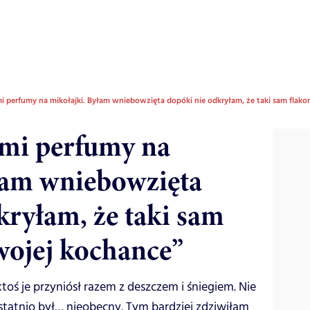
i perfumy na mikołajki. Byłam wniebowzięta dopóki nie odkryłam, że taki sam flako
mi perfumy na
łam wniebowzięta
kryłam, że taki sam
swojej kochance”
ktoś je przyniósł razem z deszczem i śniegiem. Nie
tatnio był… nieobecny. Tym bardziej zdziwiłam