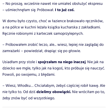
– No proszę, wcześnie nawet nie umiałeś obsłużyć ekspresu
I to już coś.
– uśmiechnęłam się. Próbował.
W domu było czysto, choć w łazience brakowało ręczników,
a na półce w kuchni leżała książka kucharska z zakładkami.
Ręcznie robionymi z karteczek samoprzylepnych.
– Próbowałem zrobić leczo, ale... wiesz, lepiej nie zaglądaj do
zamrażarki – powiedział, drapiąc się po głowie.
spojrzałam na niego inaczej
Usiadłam przy stole i
. Nie jak na
dziecko we mgle, tylko jak na kogoś, kto próbuje się nauczyć.
Powoli, po swojemu, z błędami.
– Wiesz, Włodku… Chciałabym, żebyś częściej robił kawę. Ale
dzielimy obowiązki.
nie tylko to. Od dziś
Nie wróciłam po to,
żeby znów być od wszystkiego.