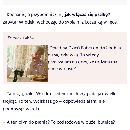
jak włącza się pralkę?
– Kochanie, a przypomnisz mi,
–
zapytał Włodek, wchodząc do sypialni z koszulką w ręce.
Zobacz także
„Obiad na Dzień Babci do dziś odbija
mi się czkawką. To wtedy
przejrzałam na oczy, że rodzina ma
mnie w nosie”
– Tam są guziki, Włodek. Jeden z nich wygląda jak wielki
trójkąt. To ten. Wciskasz go – odpowiedziałam, nie
podnosząc wzroku.
– A ten płyn do prania? To coś różowe w dużej butelce?