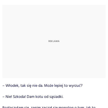
– Włodek, tak się nie da. Może lepiej to wyrzuć?
– Nie! Szkoda! Dam kotu od sąsiadki.
Rozłączyłam się, zanim zaczął się monolog o tym, jak to