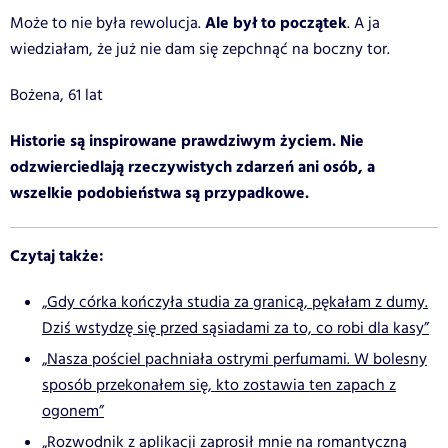
Ale był to początek
Może to nie była rewolucja.
. A ja
wiedziałam, że już nie dam się zepchnąć na boczny tor.
Bożena, 61 lat
Historie są inspirowane prawdziwym życiem. Nie
odzwierciedlają rzeczywistych zdarzeń ani osób, a
wszelkie podobieństwa są przypadkowe.
Czytaj także:
„Gdy córka kończyła studia za granicą, pękałam z dumy.
Dziś wstydzę się przed sąsiadami za to, co robi dla kasy”
„Nasza pościel pachniała ostrymi perfumami. W bolesny
sposób przekonałem się, kto zostawia ten zapach z
ogonem”
„Rozwodnik z aplikacji zaprosił mnie na romantyczną