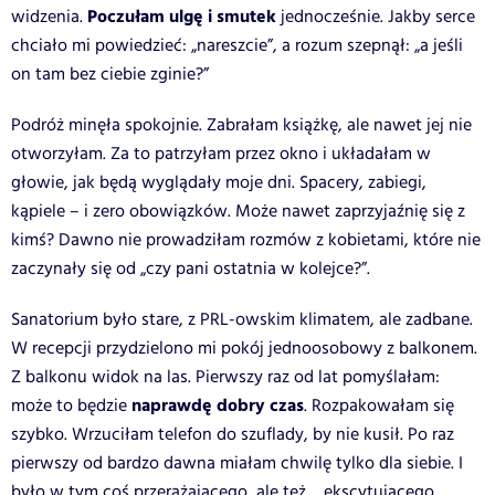
Poczułam ulgę i smutek
widzenia.
jednocześnie. Jakby serce
chciało mi powiedzieć: „nareszcie”, a rozum szepnął: „a jeśli
on tam bez ciebie zginie?”
Podróż minęła spokojnie. Zabrałam książkę, ale nawet jej nie
otworzyłam. Za to patrzyłam przez okno i układałam w
głowie, jak będą wyglądały moje dni. Spacery, zabiegi,
kąpiele – i zero obowiązków. Może nawet zaprzyjaźnię się z
kimś? Dawno nie prowadziłam rozmów z kobietami, które nie
zaczynały się od „czy pani ostatnia w kolejce?”.
Sanatorium było stare, z PRL-owskim klimatem, ale zadbane.
W recepcji przydzielono mi pokój jednoosobowy z balkonem.
Z balkonu widok na las. Pierwszy raz od lat pomyślałam:
naprawdę dobry czas
może to będzie
. Rozpakowałam się
szybko. Wrzuciłam telefon do szuflady, by nie kusił. Po raz
pierwszy od bardzo dawna miałam chwilę tylko dla siebie. I
było w tym coś przerażającego, ale też… ekscytującego.