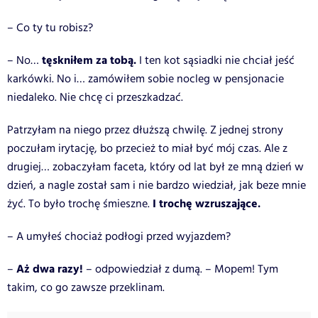
– Co ty tu robisz?
tęskniłem za tobą.
– No…
I ten kot sąsiadki nie chciał jeść
karkówki. No i… zamówiłem sobie nocleg w pensjonacie
niedaleko. Nie chcę ci przeszkadzać.
Patrzyłam na niego przez dłuższą chwilę. Z jednej strony
poczułam irytację, bo przecież to miał być mój czas. Ale z
drugiej… zobaczyłam faceta, który od lat był ze mną dzień w
dzień, a nagle został sam i nie bardzo wiedział, jak beze mnie
I trochę wzruszające.
żyć. To było trochę śmieszne.
– A umyłeś chociaż podłogi przed wyjazdem?
Aż dwa razy!
–
– odpowiedział z dumą. – Mopem! Tym
takim, co go zawsze przeklinam.