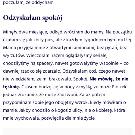
poczułam, że oddycham.
Odzyskałam spokój
Minęły dwa miesiące, odkąd wróciłam do mamy. Na początku
czułam się jak zbity pies, ale z każdym tygodniem było mi lżej.
Mama przyjęła mnie z otwartymi ramionami, bez pytań, bez
wyrzutów. W
ieczorami razem oglądałyśmy seriale,
chodziłyśmy na spacery, nawet gotowałyśmy wspólnie – co
dawniej rzadko się zdarzało. Odzyskałam coś, czego nawet
Nie mówię, że nie
nie wiedziałam, że mi brakowało. Spokój.
tęsknię.
Czasem budzę się w nocy z myślą, że może Piotrek
jednak zrozumie, że może zadzwoni. Zaraz potem
przypominam sobie jego obojętny wzrok, kiedy mówiłam o
mamie. Jakby chodziło o kogoś z ulicy, nie o kobietę, która
mnie wychowała, poświęciła dla mnie życie.