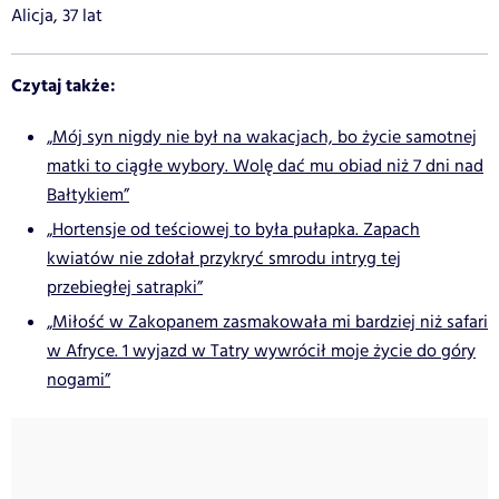
Alicja, 37 lat
Czytaj także:
„Mój syn nigdy nie był na wakacjach, bo życie samotnej
matki to ciągłe wybory. Wolę dać mu obiad niż 7 dni nad
Bałtykiem”
„Hortensje od teściowej to była pułapka. Zapach
kwiatów nie zdołał przykryć smrodu intryg tej
przebiegłej satrapki”
„Miłość w Zakopanem zasmakowała mi bardziej niż safari
w Afryce. 1 wyjazd w Tatry wywrócił moje życie do góry
nogami”