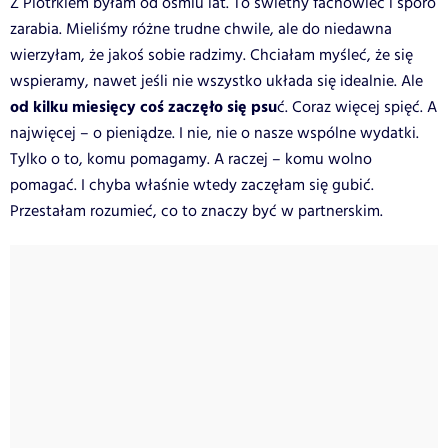
Z Piotrkiem byłam od ośmiu lat. To świetny fachowiec i sporo
zarabia. Mieliśmy różne trudne chwile, ale do niedawna
wierzyłam, że jakoś sobie radzimy. Chciałam myśleć, że się
wspieramy, nawet jeśli nie wszystko układa się idealnie. Ale
od kilku miesięcy coś zaczęło się psu
ć. Coraz więcej spięć. A
najwięcej – o pieniądze.
I nie, nie o nasze wspólne wydatki.
Tylko o to, komu pomagamy. A raczej – kom
u wolno
pom
agać.
I chyba właśnie wtedy zaczęłam się gubić.
Przestałam rozumieć, co to znaczy być w partnerskim.