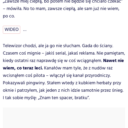
„Zawsze miej ciepłą, bo potem nie będzie się chciało czekać”
– mówiła. No to mam, zawsze ciepłą, ale sam już nie wiem,
po co.
WIDEO
…
Telewizor chodzi, ale ja go nie słucham. Gada do ściany.
Czasem coś mignie – jakiś serial, jakaś reklama. Nie pamiętam,
Nawet nie
kiedy ostatni raz naprawdę się w coś wciągnąłem.
wiem, co teraz leci.
Kanałów mam tyle, że z nudów raz
wcisnąłem coś pilota – włączył się kanał przyrodniczy.
Pokazywali pingwiny. Stałem wtedy z kubkiem herbaty przy
oknie i patrzyłem, jak jeden z nich idzie samotnie przez śnieg.
I tak sobie myślę: „Znam ten spacer, bratku”.