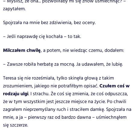
– Myślisz, że ona... pozwoliłaby mi się znów uśmiechnąć? –
zapytałem.
Spojrzała na mnie bez zdziwienia, bez oceny.
– Jeśli naprawdę cię kochała – to tak.
Milczałem chwilę
, a potem, nie wiedząc czemu, dodałem:
– Zawsze robiła herbatę za mocną. Ja udawałem, że lubię.
Teresa się nie roześmiała, tylko skinęła głową z takim
Czułem coś w
zrozumieniem, jakiego nie potrafiłbym opisać.
rodzaju ulgi
. I strachu. Że coś się zmienia, że coś odpuszcza,
że w tym wszystkim jest jeszcze miejsce na życie. Po chwili
zagrałem nieprzemyślany ruch i straciłem damkę. Spojrzała na
mnie, a ja – pierwszy raz od bardzo dawna – uśmiechnąłem
się szczerze.