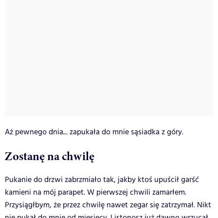
Aż pewnego dnia... zapukała do mnie sąsiadka z góry.
Zostanę na chwilę
Pukanie do drzwi zabrzmiało tak, jakby ktoś upuścił garść
kamieni na mój parapet. W pierwszej chwili zamarłem.
Przysiągłbym, że przez chwilę nawet zegar się zatrzymał. Nikt
nie pukał do mnie od miesięcy. Listonosz już dawno wrzucał