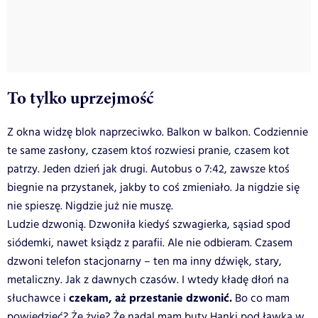
To tylko uprzejmość
Z okna widzę blok naprzeciwko. Balkon w balkon. Codziennie
te same zasłony, czasem ktoś rozwiesi pranie, czasem kot
patrzy. Jeden dzień jak drugi. Autobus o 7:42, zawsze ktoś
biegnie na przystanek, jakby to coś zmieniało. Ja nigdzie się
nie spieszę. Nigdzie już nie muszę.
Ludzie dzwonią. Dzwoniła kiedyś szwagierka, sąsiad spod
siódemki, nawet ksiądz z parafii. Ale nie odbieram. Czasem
dzwoni telefon stacjonarny – ten ma inny dźwięk, stary,
metaliczny. Jak z dawnych czasów. I wtedy kładę dłoń na
czekam, aż przestanie dzwonić.
słuchawce i
Bo co mam
powiedzieć? Że żyję? Że nadal mam buty Hanki pod ławką w