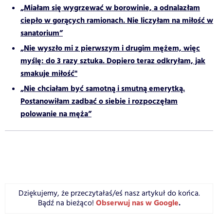
„Miałam się wygrzewać w borowinie, a odnalazłam
ciepło w gorących ramionach. Nie liczyłam na miłość w
sanatorium”
„Nie wyszło mi z pierwszym i drugim mężem, więc
myślę: do 3 razy sztuka. Dopiero teraz odkryłam, jak
smakuje miłość"
„Nie chciałam być samotną i smutną emerytką.
Postanowiłam zadbać o siebie i rozpoczęłam
polowanie na męża”
Dziękujemy, że przeczytałaś/eś nasz artykuł do końca.
Obserwuj nas w Google
.
Bądź na bieżąco!