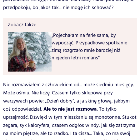
przedpokoju, bo jakoś tak... nie mogę ich schować?
Zobacz także
„Pojechałam na ferie sama, by
wypocząć. Przypadkowe spotkanie
zimą rozgrzało mnie bardziej niż
niejeden letni romans”
Nie rozmawiałem z człowiekiem od... może siedmiu miesięcy.
Może ośmiu. Nie liczę. Czasem tylko sklepowa przy
warzywach powie: „Dzień dobry”, a ja skinę głową, jakbym
Ale to nie jest rozmowa.
coś odpowiedział.
To tylko
uprzejmość. Dźwięki w tym mieszkaniu są monotonne. Stukot
zegara, syk kaloryfera, czasem odgłos windy, jak się zatrzyma
na moim piętrze, ale to rzadko. I ta cisza... Taka, co ma swój