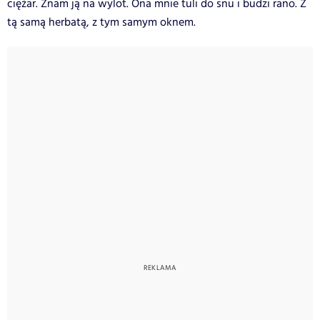
ciężar. Znam ją na wylot. Ona mnie tuli do snu i budzi rano. Z
tą samą herbatą, z tym samym oknem.