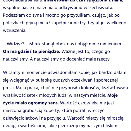
nteresował go czas spędzony z nami
opowiadała Amelia. I
,
wspólne pasje i marzenia o odkrywaniu wszechświata.
Podeszłam do syna i mocno go przytuliłam, czując, jak po
policzkach płyną mi już zupełnie inne łzy. Łzy ulgi i wielkiego
wzruszenia.
– Widzisz? – Mirek stanął obok nas i objął mnie ramieniem. –
On ma gdzieś te pieniądze.
Ważne jest to, czego go
nauczyliśmy. A nauczyliśmy go doceniać małe rzeczy.
W tamtym momencie uświadomiłam sobie, jak bardzo dałam
się wciągnąć w pułapkę cudzych oczekiwań i społecznej
presji. Moja praca, choć nie przynosiła kokosów, kształtowała
Moje
wrażliwość setek młodych ludzi w naszym mieście.
życie miało ogromny sens.
Wartość człowieka nie jest
mierzona grubością koperty, którą potrafi wręczyć
dziewięciolatkowi na przyjęciu. Wartość mierzy się miłością,
uwagą i wartościami, jakie przekazujemy naszym bliskim.