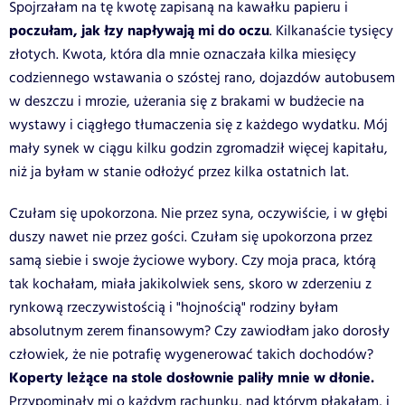
Spojrzałam na tę kwotę zapisaną na kawałku papieru i
poczułam, jak łzy napływają mi do oczu
. Kilkanaście tysięcy
złotych. Kwota, która dla mnie oznaczała kilka miesięcy
codziennego wstawania o szóstej rano, dojazdów autobusem
w deszczu i mrozie, użerania się z brakami w budżecie na
wystawy i ciągłego tłumaczenia się z każdego wydatku. Mój
mały synek w ciągu kilku godzin zgromadził więcej kapitału,
niż ja byłam w stanie odłożyć przez kilka ostatnich lat.
Czułam się upokorzona. Nie przez syna, oczywiście, i w głębi
duszy nawet nie przez gości. Czułam się upokorzona przez
samą siebie i swoje życiowe wybory. Czy moja praca, którą
tak kochałam, miała jakikolwiek sens, skoro w zderzeniu z
rynkową rzeczywistością i "hojnością" rodziny byłam
absolutnym zerem finansowym? Czy zawiodłam jako dorosły
człowiek, że nie potrafię wygenerować takich dochodów?
Koperty leżące na stole dosłownie paliły mnie w dłonie.
Przypominały mi o każdym rachunku, nad którym płakałam, i