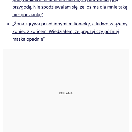
przygodą. Nie spodziewałam się, że los ma dla mnie taką
niespodziankę”
„Żona zgrywa przed innymi milionerkę, a ledwo wiążemy
koniec z końcem. Wiedziałem, że prędzej czy później
maska opadnie”