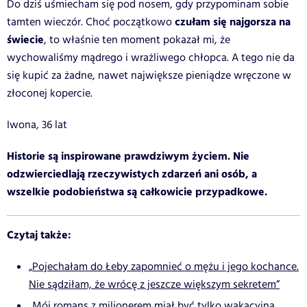
Do dziś uśmiecham się pod nosem, gdy przypominam sobie
czułam się najgorsza na
tamten wieczór. Choć początkowo
świecie
, to właśnie ten moment pokazał mi, że
wychowaliśmy mądrego i wrażliwego chłopca. A tego nie da
się kupić za żadne, nawet największe pieniądze wręczone w
złoconej kopercie.
Iwona, 36 lat
Historie są inspirowane prawdziwym życiem. Nie
odzwierciedlają rzeczywistych zdarzeń ani osób, a
wszelkie podobieństwa są całkowicie przypadkowe.
Czytaj także:
„Pojechałam do Łeby zapomnieć o mężu i jego kochance.
Nie sądziłam, że wrócę z jeszcze większym sekretem”
„Mój romans z milionerem miał być tylko wakacyjną