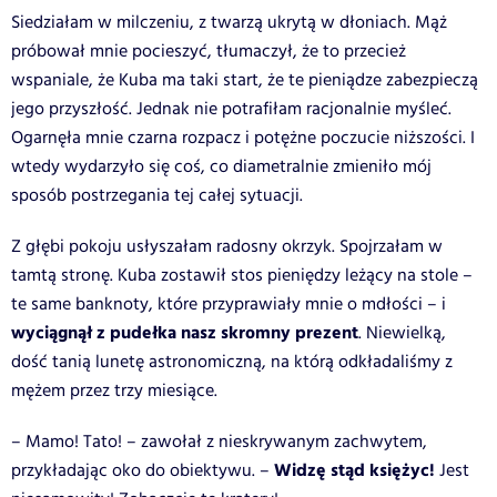
Siedziałam w milczeniu, z twarzą ukrytą w dłoniach. Mąż
próbował mnie pocieszyć, tłumaczył, że to przecież
wspaniale, że Kuba ma taki start, że te pieniądze zabezpieczą
jego przyszłość. Jednak nie potrafiłam racjonalnie myśleć.
Ogarnęła mnie czarna rozpacz i potężne poczucie niższości. I
wtedy wydarzyło się coś, co diametralnie zmieniło mój
sposób postrzegania tej całej sytuacji.
Z głębi pokoju usłyszałam radosny okrzyk. Spojrzałam w
tamtą stronę. Kuba zostawił stos pieniędzy leżący na stole –
te same banknoty, które przyprawiały mnie o mdłości – i
wyciągnął z pudełka nasz skromny prezent
. Niewielką,
dość tanią lunetę astronomiczną, na którą odkładaliśmy z
mężem przez trzy miesiące.
– Mamo! Tato! – zawołał z nieskrywanym zachwytem,
Widzę stąd księżyc!
przykładając oko do obiektywu. –
Jest