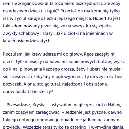
remizie zorganizowała! Ja rozumiem oszczędności, ale żeby
na własnym dziecku skąpić? Przecież on ma komunię tylko
raz w życiu! Żałuje dziecku lepszego miejsca. Hubert to jest
taki zdominowany przez nią, że na wszystko się zgadza.
Zwykły schabowy i zrazy... Jak u ciotki na imieninach w
latach osiemdziesiątych.
Poczułam, jak krew uderza mi do głowy. Ręce zaczęły mi
drżeć. Tyle miesięcy odmawiania sobie nowych butów, wyjść
do kina, pilnowania każdego grosza, żeby Hubert nie musiał
się stresować i żebyśmy mogli wyprawić tę uroczystość bez
pożyczek. A ona, stojąc tutaj, najedzona i obsłużona,
opowiadała takie rzeczy?
– Przesadzasz, Kryśka – usłyszałam nagle głos ciotki Haliny,
zanim zdążyłam zareagować. – Jedzenie jest pyszne, dawno
takiego dobrego domowego obiadu nie jadłam na żadnym
przyjęciu. Wszędzie teraz tylko te cateringi i wymyślne dania,