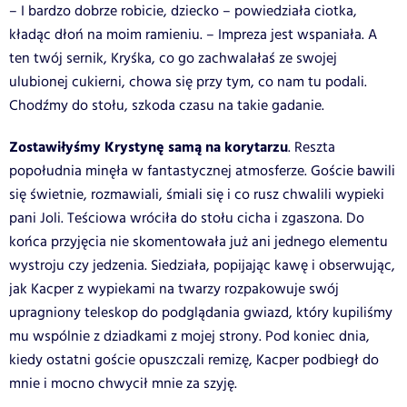
– I bardzo dobrze robicie, dziecko – powiedziała ciotka,
kładąc dłoń na moim ramieniu. – Impreza jest wspaniała. A
ten twój sernik, Kryśka, co go zachwalałaś ze swojej
ulubionej cukierni, chowa się przy tym, co nam tu podali.
Chodźmy do stołu, szkoda czasu na takie gadanie.
Zostawiłyśmy Krystynę samą na korytarzu
. Reszta
popołudnia minęła w fantastycznej atmosferze. Goście bawili
się świetnie, rozmawiali, śmiali się i co rusz chwalili wypieki
pani Joli. Teściowa wróciła do stołu cicha i zgaszona. Do
końca przyjęcia nie skomentowała już ani jednego elementu
wystroju czy jedzenia. Siedziała, popijając kawę i obserwując,
jak Kacper z wypiekami na twarzy rozpakowuje swój
upragniony teleskop do podglądania gwiazd, który kupiliśmy
mu wspólnie z dziadkami z mojej strony. Pod koniec dnia,
kiedy ostatni goście opuszczali remizę, Kacper podbiegł do
mnie i mocno chwycił mnie za szyję.