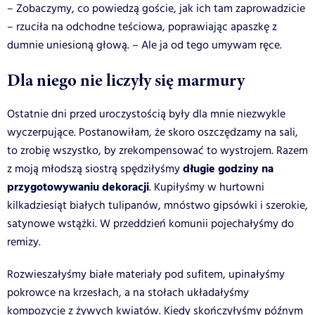
– Zobaczymy, co powiedzą goście, jak ich tam zaprowadzicie
– rzuciła na odchodne teściowa, poprawiając apaszkę z
dumnie uniesioną głową. – Ale ja od tego umywam ręce.
Dla niego nie liczyły się marmury
Ostatnie dni przed uroczystością były dla mnie niezwykle
wyczerpujące. Postanowiłam, że skoro oszczędzamy na sali,
to zrobię wszystko, by zrekompensować to wystrojem. Razem
długie godziny na
z moją młodszą siostrą spędziłyśmy
przygotowywaniu dekoracji
. Kupiłyśmy w hurtowni
kilkadziesiąt białych tulipanów, mnóstwo gipsówki i szerokie,
satynowe wstążki. W przeddzień komunii pojechałyśmy do
remizy.
Rozwieszałyśmy białe materiały pod sufitem, upinałyśmy
pokrowce na krzesłach, a na stołach układałyśmy
kompozycje z żywych kwiatów. Kiedy skończyłyśmy późnym