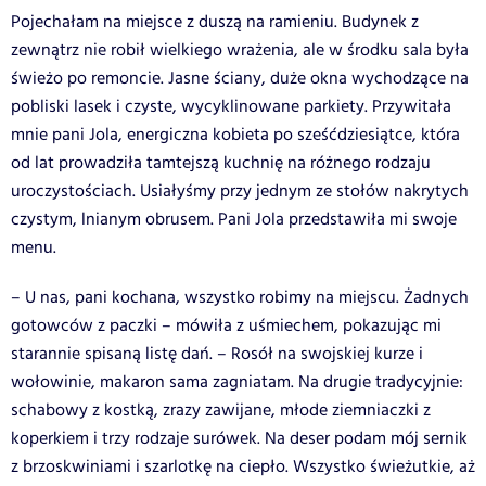
Pojechałam na miejsce z duszą na ramieniu. Budynek z
zewnątrz nie robił wielkiego wrażenia, ale w środku sala była
świeżo po remoncie. Jasne ściany, duże okna wychodzące na
pobliski lasek i czyste, wycyklinowane parkiety. Przywitała
mnie pani Jola, energiczna kobieta po sześćdziesiątce, która
od lat prowadziła tamtejszą kuchnię na różnego rodzaju
uroczystościach. Usiałyśmy przy jednym ze stołów nakrytych
czystym, lnianym obrusem. Pani Jola przedstawiła mi swoje
menu.
– U nas, pani kochana, wszystko robimy na miejscu. Żadnych
gotowców z paczki – mówiła z uśmiechem, pokazując mi
starannie spisaną listę dań. – Rosół na swojskiej kurze i
wołowinie, makaron sama zagniatam. Na drugie tradycyjnie:
schabowy z kostką, zrazy zawijane, młode ziemniaczki z
koperkiem i trzy rodzaje surówek. Na deser podam mój sernik
z brzoskwiniami i szarlotkę na ciepło. Wszystko świeżutkie, aż