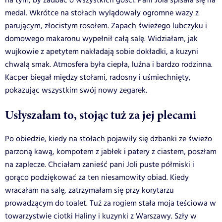
na tym, by zadbać o wszystkich gości. Pani Jola spisała się na
medal. Wkrótce na stołach wylądowały ogromne wazy z
parującym, złocistym rosołem. Zapach świeżego lubczyku i
domowego makaronu wypełnił całą salę. Widziałam, jak
wujkowie z apetytem nakładają sobie dokładki, a kuzyni
chwalą smak. Atmosfera była ciepła, luźna i bardzo rodzinna.
Kacper biegał między stołami, radosny i uśmiechnięty,
pokazując wszystkim swój nowy zegarek.
Usłyszałam to, stojąc tuż za jej plecami
Po obiedzie, kiedy na stołach pojawiły się dzbanki ze świeżo
parzoną kawą, kompotem z jabłek i patery z ciastem, poszłam
na zaplecze. Chciałam zanieść pani Joli puste półmiski i
gorąco podziękować za ten niesamowity obiad. Kiedy
wracałam na salę, zatrzymałam się przy korytarzu
prowadzącym do toalet. Tuż za rogiem stała moja teściowa w
towarzystwie ciotki Haliny i kuzynki z Warszawy. Szły w