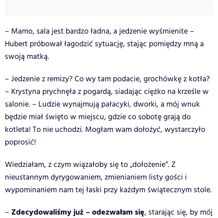
– Mamo, sala jest bardzo ładna, a jedzenie wyśmienite –
Hubert próbował łagodzić sytuację, stając pomiędzy mną a
swoją matką.
– Jedzenie z remizy? Co wy tam podacie, grochówkę z kotła?
– Krystyna prychnęła z pogardą, siadając ciężko na krześle w
salonie. – Ludzie wynajmują pałacyki, dworki, a mój wnuk
będzie miał święto w miejscu, gdzie co sobotę grają do
kotleta! To nie uchodzi. Mogłam wam dołożyć, wystarczyło
poprosić!
Wiedziałam, z czym wiązałoby się to „dołożenie”. Z
nieustannym dyrygowaniem, zmienianiem listy gości i
wypominaniem nam tej łaski przy każdym świątecznym stole.
Zdecydowaliśmy już – odezwałam się
–
, starając się, by mój