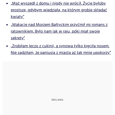
„Mąż wyszedł z domu i nigdy nie wrócił. Życie byłoby
prostsze, gdybym wiedziała, na którym grobie składać
kwiaty”
„Wakacje nad Morzem Bałtyckim przyćmił mi romans z
ratownikiem. Było nam jak w raju, póki miał swoje
sekrety”
„Zrobiłam leczo z cukinii, a synowa tylko kręciła nosem.
Nie sądziłam, że paniusia z miasta aż tak mnie upokorzy”