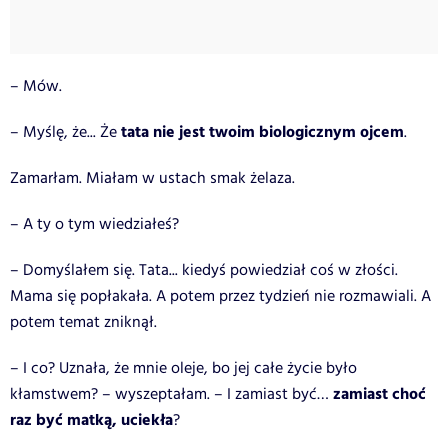
– Mów.
tata nie jest twoim biologicznym ojcem
– Myślę, że... Że
.
Zamarłam. Miałam w ustach smak żelaza.
– A ty o tym wiedziałeś?
– Domyślałem się. Tata... kiedyś powiedział coś w złości.
Mama się popłakała. A potem przez tydzień nie rozmawiali. A
potem temat zniknął.
– I co? Uznała, że mnie oleje, bo jej całe życie było
zamiast choć
kłamstwem? – wyszeptałam. – I zamiast być…
raz być matką, uciekła
?