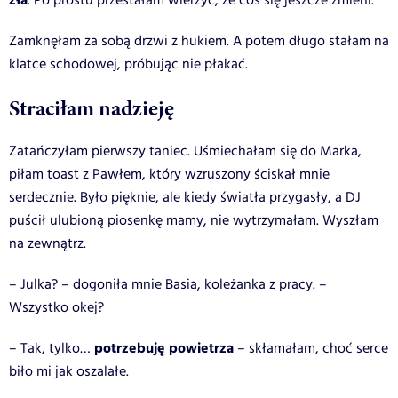
zła
. Po prostu przestałam wierzyć, że coś się jeszcze zmieni.
Zamknęłam za sobą drzwi z hukiem. A potem długo stałam na
klatce schodowej, próbując nie płakać.
Straciłam nadzieję
Zatańczyłam pierwszy taniec. Uśmiechałam się do Marka,
piłam toast z Pawłem, który wzruszony ściskał mnie
serdecznie. Było pięknie, ale kiedy światła przygasły, a DJ
puścił ulubioną piosenkę mamy, nie wytrzymałam. Wyszłam
na zewnątrz.
– Julka? – dogoniła mnie Basia, koleżanka z pracy. –
Wszystko okej?
potrzebuję powietrza
– Tak, tylko…
– skłamałam, choć serce
biło mi jak oszalałe.