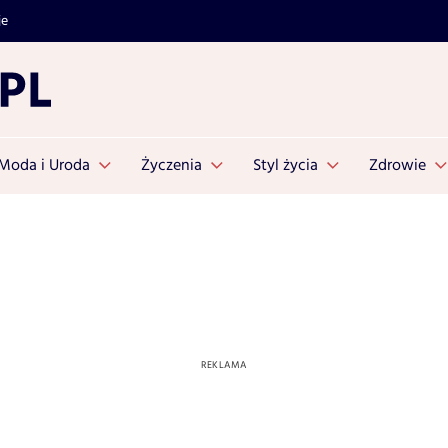
je
Moda i Uroda
Życzenia
Styl życia
Zdrowie