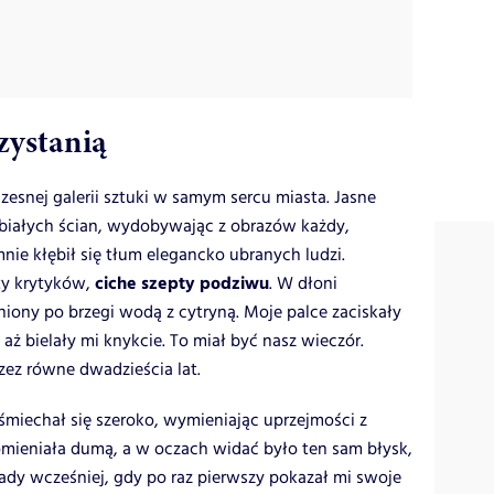
zystanią
esnej galerii sztuki w samym sercu miasta. Jasne
d białych ścian, wydobywając z obrazów każdy,
nie kłębił się tłum elegancko ubranych ludzi.
ciche szepty podziwu
ty krytyków,
. W dłoni
iony po brzegi wodą z cytryną. Moje palce zaciskały
aż bielały mi knykcie. To miał być nasz wieczór.
zez równe dwadzieścia lat.
uśmiechał się szeroko, wymieniając uprzejmości z
mieniała dumą, a w oczach widać było ten sam błysk,
ady wcześniej, gdy po raz pierwszy pokazał mi swoje