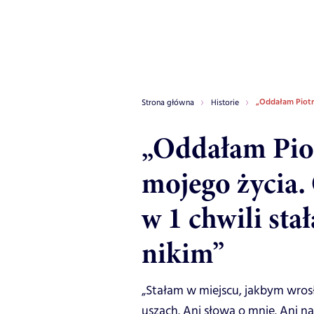
„Oddałam Piotro
Strona główna
Historie
„Oddałam Piot
mojego życia.
w 1 chwili sta
nikim”
„Stałam w miejscu, jakbym wrosł
uszach. Ani słowa o mnie. Ani n