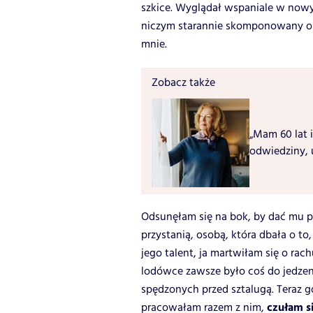
szkice. Wyglądał wspaniale w nowy
niczym starannie skomponowany ob
mnie.
Zobacz także
„Mam 60 lat i
odwiedziny, 
Odsunęłam się na bok, by dać mu pr
przystanią, osobą, która dbała o to
jego talent, ja martwiłam się o rac
lodówce zawsze było coś do jedzen
spędzonych przed sztalugą. Teraz g
czułam s
pracowałam razem z nim,