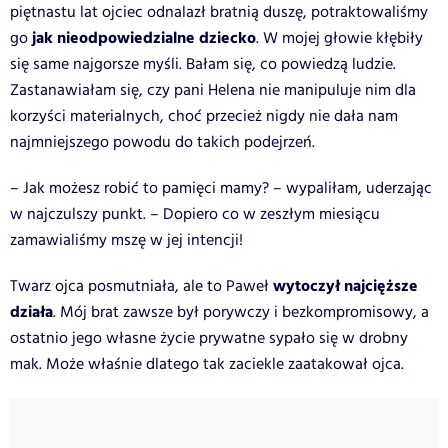
piętnastu lat ojciec odnalazł bratnią duszę, potraktowaliśmy
jak nieodpowiedzialne dziecko
go
. W mojej głowie kłębiły
się same najgorsze myśli. Bałam się, co powiedzą ludzie.
Zastanawiałam się, czy pani Helena nie manipuluje nim dla
korzyści materialnych, choć przecież nigdy nie dała nam
najmniejszego powodu do takich podejrzeń.
– Jak możesz robić to pamięci mamy? – wypaliłam, uderzając
w najczulszy punkt. – Dopiero co w zeszłym miesiącu
zamawialiśmy mszę w jej intencji!
wytoczył najcięższe
Twarz ojca posmutniała, ale to Paweł
działa
. Mój brat zawsze był porywczy i bezkompromisowy, a
ostatnio jego własne życie prywatne sypało się w drobny
mak. Może właśnie dlatego tak zaciekle zaatakował ojca.