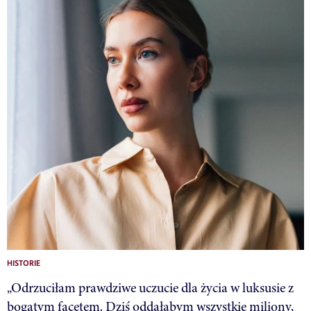
HISTORIE
„Odrzuciłam prawdziwe uczucie dla życia w luksusie z
bogatym facetem. Dziś oddałabym wszystkie miliony,