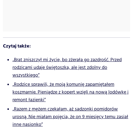
Czytaj także:
„Brat zniszczył mi życie, bo zżerała go zazdrość. Przed
rodzicami udaje świętoszka, ale jest zdolny do
wszystkiego”
„Rodzice sprawili, że moją komunię zapamiętałem
koszmarnie. Pieniądze z kopert wzięli na nową lodówkę i
remont łazienki”
„Razem z mężem czekałam, aż sadzonki pomidorów
urosną. Nie miałam pojęcia, że on 9 miesięcy temu zasiał
inne nasionko”