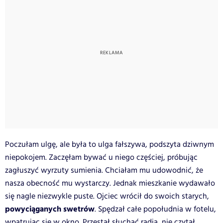
Poczułam ulgę, ale była to ulga fałszywa, podszyta dziwnym
niepokojem. Zaczęłam bywać u niego częściej, próbując
zagłuszyć wyrzuty sumienia. Chciałam mu udowodnić, że
nasza obecność mu wystarczy. Jednak mieszkanie wydawało
się nagle niezwykle puste. Ojciec wrócił do swoich starych,
powyciąganych swetrów
. Spędzał całe popołudnia w fotelu,
wpatrując się w okno. Przestał słuchać radia, nie czytał