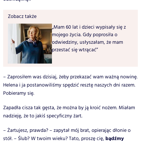
Zobacz także
„Mam 60 lat i dzieci wypisały się z
mojego życia. Gdy poprosiła o
odwiedziny, usłyszałam, że mam
przestać się wtrącać”
– Zaprosiłem was dzisiaj, żeby przekazać wam ważną nowinę.
Helena i ja postanowiliśmy spędzić resztę naszych dni razem.
Pobieramy się.
Zapadła cisza tak gęsta, że można by ją kroić nożem. Miałam
nadzieję, że to jakiś specyficzny żart.
– Żartujesz, prawda? – zapytał mój brat, opierając dłonie o
bądźmy
stół. – Ślub? W twoim wieku? Tato, proszę cię,