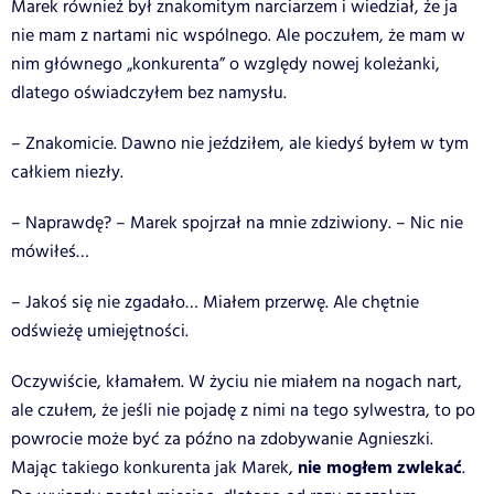
Marek również był znakomitym narciarzem i wiedział, że ja
nie mam z nartami nic wspólnego. Ale poczułem, że mam w
nim głównego „konkurenta” o względy nowej koleżanki,
dlatego oświadczyłem bez namysłu.
– Znakomicie. Dawno nie jeździłem, ale kiedyś byłem w tym
całkiem niezły.
– Naprawdę? – Marek spojrzał na mnie zdziwiony. – Nic nie
mówiłeś…
– Jakoś się nie zgadało… Miałem przerwę. Ale chętnie
odświeżę umiejętności.
Oczywiście, kłamałem. W życiu nie miałem na nogach nart,
ale czułem, że jeśli nie pojadę z nimi na tego sylwestra, to po
powrocie może być za późno na zdobywanie Agnieszki.
nie mogłem zwlekać
Mając takiego konkurenta jak Marek,
.