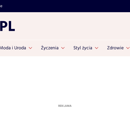
je
Moda i Uroda
Życzenia
Styl życia
Zdrowie