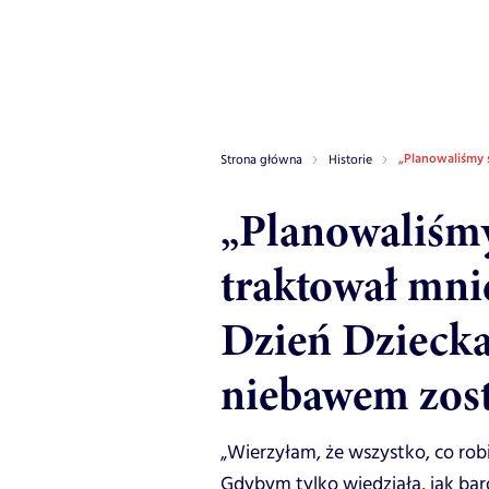
„Planowaliśmy ś
Strona główna
Historie
„Planowaliśmy
traktował mni
Dzień Dziecka
niebawem zost
„Wierzyłam, że wszystko, co robi,
Gdybym tylko wiedziała, jak bar