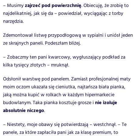
zajrzeć pod powierzchnię
– Musimy
. Obiecuję, że zrobię to
najdelikatniej, jak się da – powiedział, wyciągając z torby
narzędzia.
Zdemontował listwę przypodłogową w sypialni i uniósł jeden
ze skrajnych paneli. Podeszłam bliżej.
– Zobaczmy ten pani kwarcowy, wygłuszający podkład za
kilka tysięcy złotych – mruknął.
Odsłonił warstwę pod panelem. Zamiast profesjonalnej maty
moim oczom ukazała się cieniutka, najtańsza biała pianka,
jaką można kupić w rolkach w każdym hipermarkecie
nie izoluje
budowlanym. Taka pianka kosztuje grosze i
absolutnie niczego
.
– Niestety, moje obawy się potwierdzają – westchnął. – Te
panele, za które zapłaciła pani jak za klasę premium, to