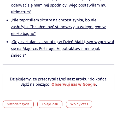
oderwać się maminej spódnicy, więc postawiłam mu
ultimatum”
„Nie zaprosiłem siostry na chrzest synka, bo nie
zasłużyła. Chciałem być stanowczy, a wdepnąłem w
niezłe bagno”
„Gdy czekałam z szarlotką w Dzień Matki, syn wygrzewał
się na Majorce. Pożałuje, że potraktował mnie jak
śmiecia”
Dziękujemy, że przeczytałaś/eś nasz artykuł do końca.
Obserwuj nas w Google
.
Bądź na bieżąco!
historie z życia
Koleje losu
Wolny czas