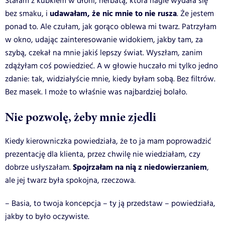
Stałam z kubkiem w dłoni, herbatą, która nagle wydała się
udawałam, że nic mnie to nie rusza
bez smaku, i
. Że jestem
ponad to. Ale czułam, jak gorąco oblewa mi twarz. Patrzyłam
w okno, udając zainteresowanie widokiem, jakby tam, za
szybą, czekał na mnie jakiś lepszy świat. Wyszłam, zanim
zdążyłam coś powiedzieć. A w głowie huczało mi tylko jedno
zdanie: tak, widziałyście mnie, kiedy byłam sobą. Bez filtrów.
Bez masek. I może to właśnie was najbardziej bolało.
Nie pozwolę, żeby mnie zjedli
Kiedy kierowniczka powiedziała, że to ja mam poprowadzić
prezentację dla klienta, przez chwilę nie wiedziałam, czy
Spojrzałam na nią z niedowierzaniem
dobrze usłyszałam.
,
ale jej twarz była spokojna, rzeczowa.
– Basia, to twoja koncepcja – ty ją przedstaw – powiedziała,
jakby to było oczywiste.