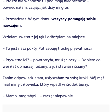
– Proszę nie wchodzić tu pod moją nieobecność –
powiedziałam, czując, jak drży mi głos.
wszyscy pomagają sobie
– Przesadzasz. W tym domu
nawzajem.
Wzięłam sweter z jej rąk i odłożyłam na miejsce.
– To jest nasz pokój. Potrzebuję trochę prywatności.
– Prywatności? – powtórzyła, mrużąc oczy. – Dopiero co
weszłaś do naszej rodziny, a już stawiasz ściany?
Zanim odpowiedziałam, usłyszałam za sobą kroki. Mój mąż
miał minę człowieka, który wpadł w środek burzy.
– Mamo, mogłabyś… – zaczął niepewnie.