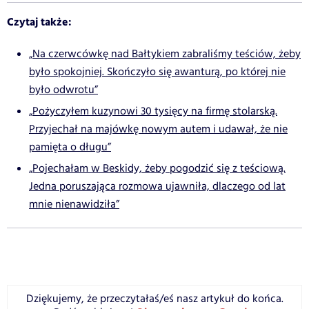
Czytaj także:
„Na czerwcówkę nad Bałtykiem zabraliśmy teściów, żeby
było spokojniej. Skończyło się awanturą, po której nie
było odwrotu”
„Pożyczyłem kuzynowi 30 tysięcy na firmę stolarską.
Przyjechał na majówkę nowym autem i udawał, że nie
pamięta o długu”
„Pojechałam w Beskidy, żeby pogodzić się z teściową.
Jedna poruszająca rozmowa ujawniła, dlaczego od lat
mnie nienawidziła”
Dziękujemy, że przeczytałaś/eś nasz artykuł do końca.