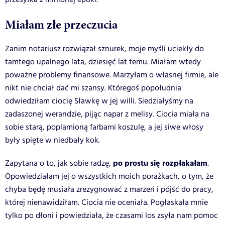
Miałam złe przeczucia
Zanim notariusz rozwiązał sznurek, moje myśli uciekły do
tamtego upalnego lata, dziesięć lat temu. Miałam wtedy
poważne problemy finansowe. Marzyłam o własnej firmie, ale
nikt nie chciał dać mi szansy. Któregoś popołudnia
odwiedziłam ciocię Sławkę w jej willi. Siedziałyśmy na
zadaszonej werandzie, pijąc napar z melisy. Ciocia miała na
sobie starą, poplamioną farbami koszulę, a jej siwe włosy
były spięte w niedbały kok.
po prostu się rozpłakałam
Zapytana o to, jak sobie radzę,
.
Opowiedziałam jej o wszystkich moich porażkach, o tym, że
chyba będę musiała zrezygnować z marzeń i pójść do pracy,
której nienawidziłam. Ciocia nie oceniała. Pogłaskała mnie
tylko po dłoni i powiedziała, że czasami los zsyła nam pomoc