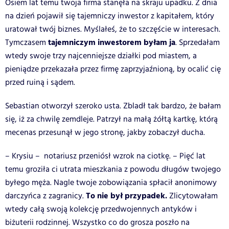
Osiem lat temu twoja firma stanęła na skraju upadku. Z dnia
na dzień pojawił się tajemniczy inwestor z kapitałem, który
uratował twój biznes. Myślałeś, że to szczęście w interesach.
tajemniczym inwestorem byłam ja
Tymczasem
. Sprzedałam
wtedy swoje trzy najcenniejsze działki pod miastem, a
pieniądze przekazała przez firmę zaprzyjaźnioną, by ocalić cię
przed ruiną i sądem.
Sebastian otworzył szeroko usta. Zbladł tak bardzo, że bałam
się, iż za chwilę zemdleje. Patrzył na małą żółtą kartkę, którą
mecenas przesunął w jego stronę, jakby zobaczył ducha.
– Krysiu – notariusz przeniósł wzrok na ciotkę. – Pięć lat
temu groziła ci utrata mieszkania z powodu długów twojego
byłego męża. Nagle twoje zobowiązania spłacił anonimowy
To nie był przypadek.
darczyńca z zagranicy.
Zlicytowałam
wtedy całą swoją kolekcję przedwojennych antyków i
biżuterii rodzinnej. Wszystko co do grosza poszło na