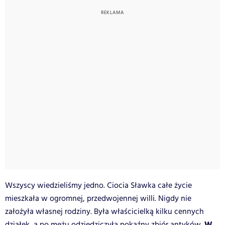
Wszyscy wiedzieliśmy jedno. Ciocia Sławka całe życie
mieszkała w ogromnej, przedwojennej willi. Nigdy nie
założyła własnej rodziny. Była właścicielką kilku cennych
W
działek, a po mężu odziedziczyła pokaźny zbiór antyków.