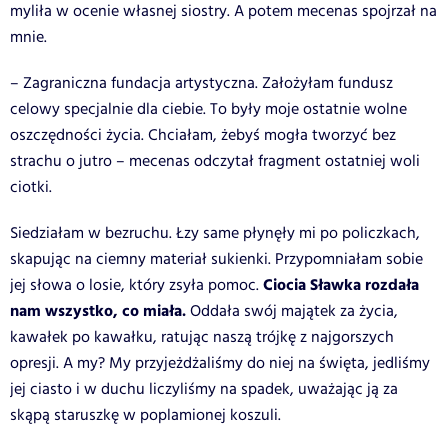
myliła w ocenie własnej siostry. A potem mecenas spojrzał na
mnie.
– Zagraniczna fundacja artystyczna. Założyłam fundusz
celowy specjalnie dla ciebie. To były moje ostatnie wolne
oszczędności życia. Chciałam, żebyś mogła tworzyć bez
strachu o jutro – mecenas odczytał fragment ostatniej woli
ciotki.
Siedziałam w bezruchu. Łzy same płynęły mi po policzkach,
skapując na ciemny materiał sukienki. Przypomniałam sobie
Ciocia Sławka rozdała
jej słowa o losie, który zsyła pomoc.
nam wszystko, co miała.
Oddała swój majątek za życia,
kawałek po kawałku, ratując naszą trójkę z najgorszych
opresji. A my? My przyjeżdżaliśmy do niej na święta, jedliśmy
jej ciasto i w duchu liczyliśmy na spadek, uważając ją za
skąpą staruszkę w poplamionej koszuli.