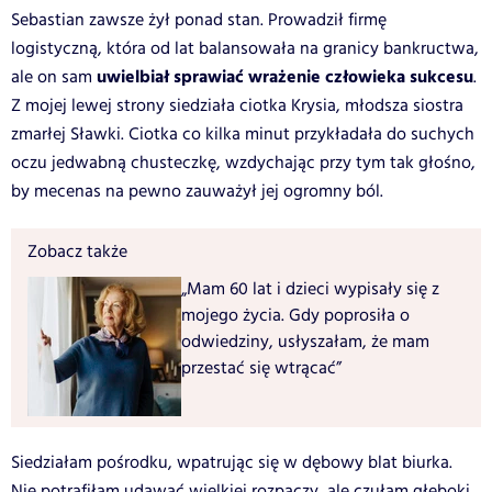
Sebastian zawsze żył ponad stan. Prowadził firmę
logistyczną, która od lat balansowała na granicy bankructwa,
uwielbiał sprawiać wrażenie człowieka sukcesu
ale on sam
.
Z mojej lewej strony siedziała ciotka Krysia, młodsza siostra
zmarłej Sławki. Ciotka co kilka minut przykładała do suchych
oczu jedwabną chusteczkę, wzdychając przy tym tak głośno,
by mecenas na pewno zauważył jej ogromny ból.
Zobacz także
„Mam 60 lat i dzieci wypisały się z
mojego życia. Gdy poprosiła o
odwiedziny, usłyszałam, że mam
przestać się wtrącać”
Siedziałam pośrodku, wpatrując się w dębowy blat biurka.
Nie potrafiłam udawać wielkiej rozpaczy, ale czułam głęboki,