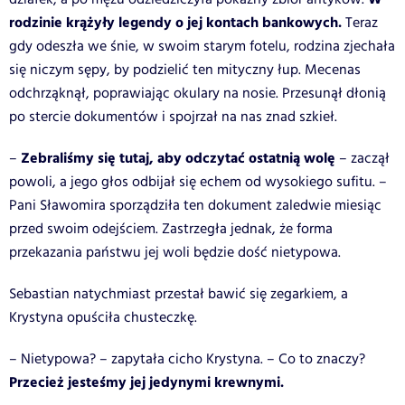
rodzinie krążyły legendy o jej kontach bankowych.
Teraz
gdy odeszła we śnie, w swoim starym fotelu, rodzina zjechała
się niczym sępy, by podzielić ten mityczny łup. Mecenas
odchrząknął, poprawiając okulary na nosie. Przesunął dłonią
po stercie dokumentów i spojrzał na nas znad szkieł.
Zebraliśmy się tutaj, aby odczytać ostatnią wolę
–
– zaczął
powoli, a jego głos odbijał się echem od wysokiego sufitu. –
Pani Sławomira sporządziła ten dokument zaledwie miesiąc
przed swoim odejściem. Zastrzegła jednak, że forma
przekazania państwu jej woli będzie dość nietypowa.
Sebastian natychmiast przestał bawić się zegarkiem, a
Krystyna opuściła chusteczkę.
– Nietypowa? – zapytała cicho Krystyna. – Co to znaczy?
Przecież jesteśmy jej jedynymi krewnymi.