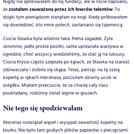
Nigdy nie aplikowałam do tej fundacji, ale w liście napisano,
zostałam zauważona przez ich łowców talentów
że
. To
dzięki tym pieniądzom stanęłam na nogi. Kiedy próbowałam
się dowiedzieć, kto mnie polecił, zasłaniano się tajemnicą.
Ciocia Sławka była właśnie taka. Pełna zagadek. Żyła
skromnie, jadła proste posiłki, sama uprawiała warzywa w
ogrodzie, choć wszyscy wiedzieliśmy, że stać ją na luksusy.
Ciocia Krysia często szeptała po kątach, że Sławka na starość
zdziwaczała i zrobiła się skąpa. Teraz, patrząc na tę szarą
kopertę w rękach mecenasa, poczułam dziwny ucisk w
żołądku. Miałam przeczucie, że za chwilę cały nasz
poukładany, rodzinny świat legnie w gruzach.
Nie tego się spodziewałam
Mecenas rozwiązał węzeł i wysypał zawartość koperty na
biurko. Nie było tam grubych plików papierów z pieczęciami.