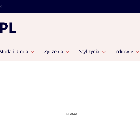
je
Moda i Uroda
Życzenia
Styl życia
Zdrowie