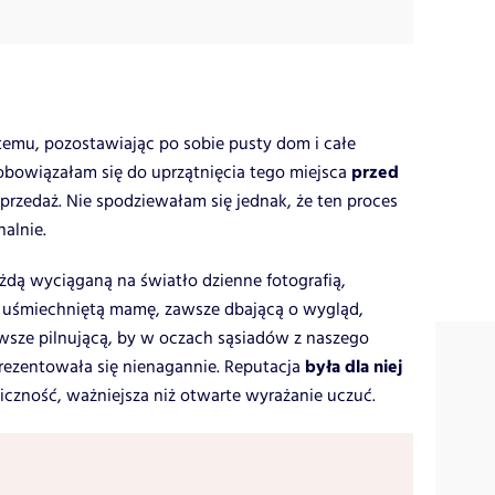
temu, pozostawiając po sobie pusty dom i całe
przed
bowiązałam się do uprzątnięcia tego miejsca
sprzedaż. Nie spodziewałam się jednak, że ten proces
alnie.
dą wyciąganą na światło dzienne fotografią,
uśmiechniętą mamę, zawsze dbającą o wygląd,
awsze pilnującą, by w oczach sąsiadów z naszego
była dla niej
rezentowała się nienagannie. Reputacja
niczność, ważniejsza niż otwarte wyrażanie uczuć.