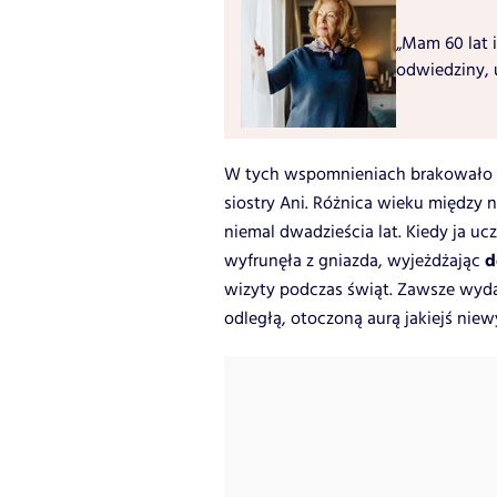
„Mam 60 lat i
odwiedziny, 
W tych wspomnieniach brakowało m
siostry Ani. Różnica wieku między 
niemal dwadzieścia lat. Kiedy ja uc
d
wyfrunęła z gniazda, wyjeżdżając
wizyty podczas świąt. Zawsze wyda
odległą, otoczoną aurą jakiejś nie