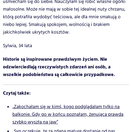
uśmiecham się do siebie. Nauczyłam się robić własne ogórki
małosolne. Może nie mają w sobie tej idealnej nuty chrzanu,
którą potrafiła wydobyć teściowa, ale dla mnie smakują o
niebo lepiej. Smakują spokojem, wolnością i brakiem
jakichkolwiek ukrytych kosztów.
Sylwia, 34 lata
Historie są inspirowane prawdziwym życiem. Nie
odzwierciedlają rzeczywistych zdarzeń ani osób, a
wszelkie podobieństwa są całkowicie przypadkowe.
Czytaj także:
„Zakochałam się w kimś, kogo podglądałam tylko na
balkonie. Gdy go w końcu poznałam, żenująca prawda
szybko wyszła na jaw”
„Syn oczekuje, że za zdaną maturę dostanie od nas