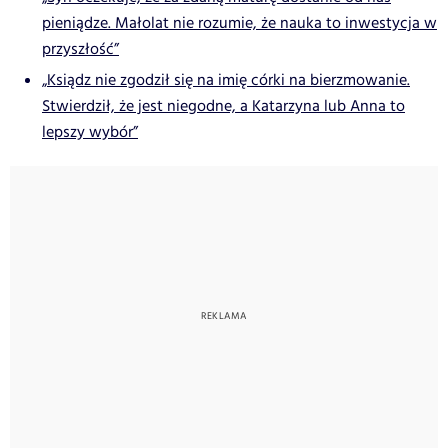
pieniądze. Małolat nie rozumie, że nauka to inwestycja w
przyszłość”
„Ksiądz nie zgodził się na imię córki na bierzmowanie.
Stwierdził, że jest niegodne, a Katarzyna lub Anna to
lepszy wybór”