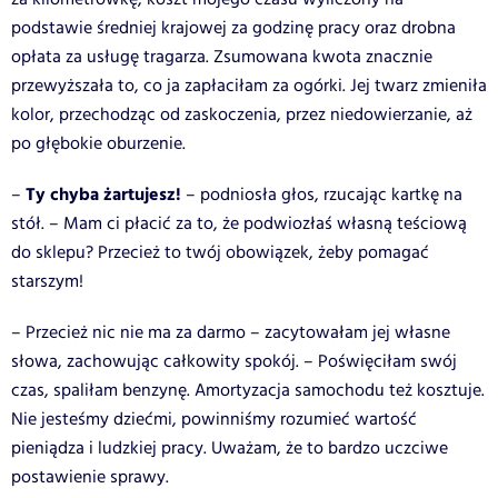
podstawie średniej krajowej za godzinę pracy oraz drobna
opłata za usługę tragarza. Zsumowana kwota znacznie
przewyższała to, co ja zapłaciłam za ogórki. Jej twarz zmieniła
kolor, przechodząc od zaskoczenia, przez niedowierzanie, aż
po głębokie oburzenie.
Ty chyba żartujesz!
–
– podniosła głos, rzucając kartkę na
stół. – Mam ci płacić za to, że podwiozłaś własną teściową
do sklepu? Przecież to twój obowiązek, żeby pomagać
starszym!
– Przecież nic nie ma za darmo – zacytowałam jej własne
słowa, zachowując całkowity spokój. – Poświęciłam swój
czas, spaliłam benzynę. Amortyzacja samochodu też kosztuje.
Nie jesteśmy dziećmi, powinniśmy rozumieć wartość
pieniądza i ludzkiej pracy. Uważam, że to bardzo uczciwe
postawienie sprawy.