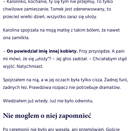
– Karolinko, kochanie, ty się tym nie przejmuj. To tylko
chwilowe zamieszanie. Tomek jest zdenerwowany, to
przecież wielki dzień, wszystko zaraz się ułoży.
Karolina spojrzała na moją matkę z takim bólem, że nawet
ona zamilkła.
On powiedział imię innej kobiety.
–
Przy przysiędze. A pani
mi mówi, że się „ułoży”? – Jej głos zadrżał. – Chciałabym stąd
wyjść. Natychmiast.
Spojrzałem na nią, a w jej oczach była tylko cisza. Żadnej furii,
żadnych łez. Prawdziwa rozpacz nie potrzebuje dramatów.
Wiedziałem już wtedy. Już nie było odwrotu.
Nie mogłem o niej zapomnieć
Po ceremonii nie było ani wesela, ani przemówień. Goście