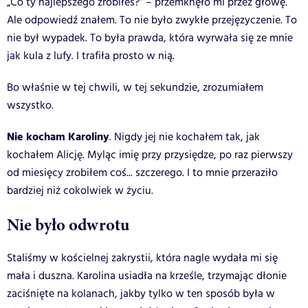
„Co ty najlepszego zrobiłeś?” – przemknęło mi przez głowę.
Ale odpowiedź znałem. To nie było zwykłe przejęzyczenie. To
nie był wypadek. To była prawda, która wyrwała się ze mnie
jak kula z lufy. I trafiła prosto w nią.
Bo właśnie w tej chwili, w tej sekundzie, zrozumiałem
wszystko.
Nie kocham Karoliny
. Nigdy jej nie kochałem tak, jak
kochałem Alicję. Myląc imię przy przysiędze, po raz pierwszy
od miesięcy zrobiłem coś... szczerego. I to mnie przeraziło
bardziej niż cokolwiek w życiu.
Nie było odwrotu
Staliśmy w kościelnej zakrystii, która nagle wydała mi się
mała i duszna. Karolina usiadła na krześle, trzymając dłonie
zaciśnięte na kolanach, jakby tylko w ten sposób była w