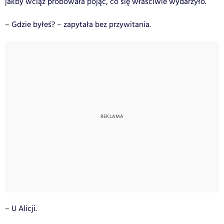
jakby wciąż próbowała pojąć, co się właściwie wydarzyło.
– Gdzie byłeś? – zapytała bez przywitania.
– U Alicji.