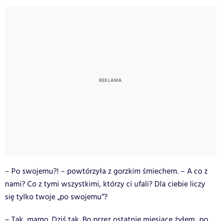
– Po swojemu?! – powtórzyła z gorzkim śmiechem. – A co z
nami? Co z tymi wszystkimi, którzy ci ufali? Dla ciebie liczy
się tylko twoje „po swojemu”?
– Tak, mamo. Dziś tak. Bo przez ostatnie miesiące żyłem „po