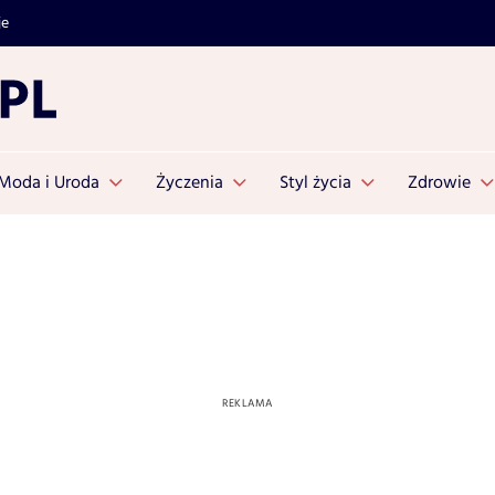
je
Moda i Uroda
Życzenia
Styl życia
Zdrowie