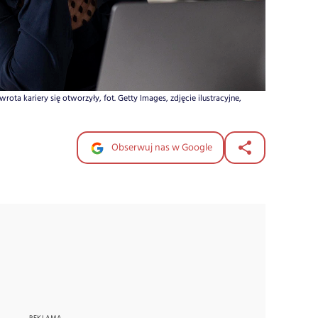
rota kariery się otworzyły, fot. Getty Images, zdjęcie ilustracyjne,
Obserwuj nas w Google