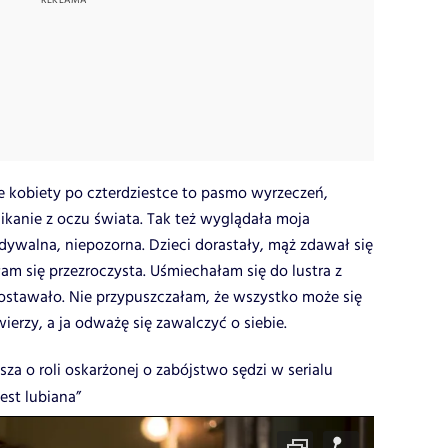
e kobiety po czterdziestce to pasmo wyrzeczeń,
anie z oczu świata. Tak też wyglądała moja
ywalna, niepozorna. Dzieci dorastały, mąż zdawał się
łam się przezroczysta. Uśmiechałam się do lustra z
zostawało. Nie przypuszczałam, że wszystko może się
ierzy, a ja odważę się zawalczyć o siebie.
za o roli oskarżonej o zabójstwo sędzi w serialu
jest lubiana”