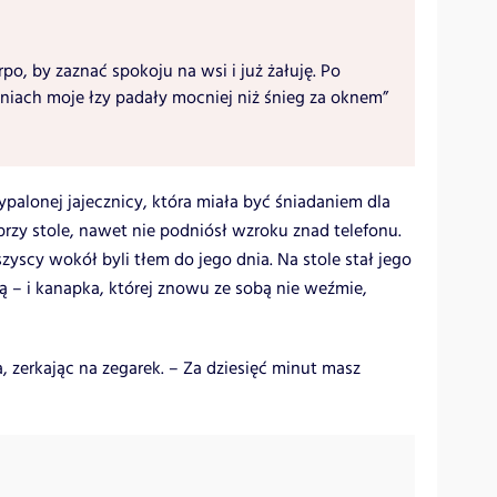
po, by zaznać spokoju na wsi i już żałuję. Po
niach moje łzy padały mocniej niż śnieg za oknem”
ypalonej jajecznicy, która miała być śniadaniem dla
przy stole, nawet nie podniósł wzroku znad telefonu.
yscy wokół byli tłem do jego dnia. Na stole stał jego
ą – i kanapka, której znowu ze sobą nie weźmie,
 zerkając na zegarek. – Za dziesięć minut masz