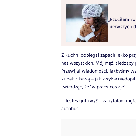
„Rzuciłam kor
pierwszych d
Z kuchni dobiegał zapach lekko prz
nas wszystkich. Mój mąż, siedzący 
Przewijał wiadomości, jakbyśmy wsz
kubek z kawą – jak zwykle niedopit
twierdząc, że "w pracy coś zje".
– Jesteś gotowy? – zapytałam męża,
autobus.