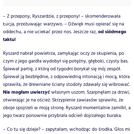
– Z przepony, Ryszardzie, z przepony! – skomenderowała
Łucja, przeżuwając warzywo. – Dźwięk musi opierać się na
od siódmego
oddechu, a nie uciekać przez nos. Jeszcze raz,
taktu!
Ryszard nabrał powietrza, zamykając oczy ze skupienia, po
czym z jego gardła wydobył się potężny, głęboki, czysty bas.
Śpiewał partię, z którą od tygodni borykał się mój zespół.
Śpiewał ją bezbłędnie, z odpowiednią intonacją i mocą, która
sprawiła, że drewniane ściany stodoły zdawały się wibrować.
Nie mogłam uwierzyć
własnym uszom. Szarpnęłam za drzwi,
otwierając je na oścież. Skrzypienie zawiasów sprawiło, że
oboje spojrzeli w moją stronę. Ryszard momentalnie zamilkł, a
jego twarz ponownie przybrała odcień dojrzałego buraka.
– Co tu się dzieje? – zapytałam, wchodząc do środka. Głos mi