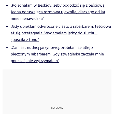
„Pojechałam w Beskidy, żeby pogodzić się z teściową.
Jedna poruszająca rozmowa ujawniła, dlaczego od lat
mnie nienawidziła”
„Gdy upiekłam odwrócone ciasto z rabarbarem, teściowa
aż się przeżegnała. Wygarnęłam jędzy do słuchu i
spuściła z tonu”
„Zamiast nudnej jarzynowej, zrobiłam sałatkę z
pieczonym rabarbarem. Gdy szwagierka zaczęła mnie
pouczać, nie wytrzymałam”