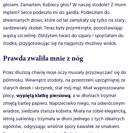
głosem. Zamarłam. Kobiecy głos? W naszej stodole? Z moim
mężem? Serce podeszło mi do gardła. Podeszłam do
drewnianych drzwi, które od lat zamykały się tylko na stary,
zardzewiały skobel. Teraz były przymknięte, pozostawiając
wąską szczelinę. Zbliżyłam twarz do szpary i spojrzałam do
środka, przygotowując się na najgorszy możliwy widok.
Prawda zwaliła mnie z nóg
Przez dłuższą chwilę moje oczy musiały przyzwyczaić się do
półmroku. Wewnątrz stodoły, na przestrzeni uprzątniętej ze
starych desek i skrzynek, stał mój mąż. Miał wyprostowane
wypiętą klatkę piersiową
plecy,
, a w dłoniach trzymał
zmiętą kartkę papieru. Naprzeciwko niego, na odwróconym
wiadrze, siedziała starsza kobieta. Miała na sobie elegancką,
letnią sukienkę i trzymała w dłoni jednego z tych idealnych
ogórków, odgryzając właśnie spory kawałek ze smakiem.