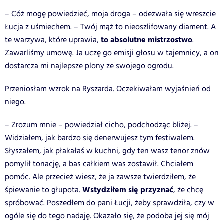
– Cóż mogę powiedzieć, moja droga – odezwała się wreszcie
Łucja z uśmiechem. – Twój mąż to nieoszlifowany diament. A
to absolutne mistrzostwo
te warzywa, które uprawia,
.
Zawarliśmy umowę. Ja uczę go emisji głosu w tajemnicy, a on
dostarcza mi najlepsze plony ze swojego ogrodu.
Przeniosłam wzrok na Ryszarda. Oczekiwałam wyjaśnień od
niego.
– Zrozum mnie – powiedział cicho, podchodząc bliżej. –
Widziałem, jak bardzo się denerwujesz tym festiwalem.
Słyszałem, jak płakałaś w kuchni, gdy ten wasz tenor znów
pomylił tonację, a bas całkiem was zostawił. Chciałem
pomóc. Ale przecież wiesz, że ja zawsze twierdziłem, że
Wstydziłem się przyznać
śpiewanie to głupota.
, że chcę
spróbować. Poszedłem do pani Łucji, żeby sprawdziła, czy w
ogóle się do tego nadaję. Okazało się, że podoba jej się mój