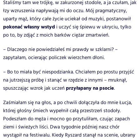
Staliśmy tam we trójkę, w zakurzonej stodole, a ja czułam, jak
łzy wzruszenia napływają mi do oczu. Mój pragmatyczny,
uparty mąż, który całe życie uciekał od muzyki, postanowił
pokonać własny wstyd
i uczyć się śpiewu w ukryciu, tylko
po to, by zdjąć z moich barków ciężar zmartwień.
– Dlaczego nie powiedziałeś mi prawdy w szklarni? –
zapytałam, ocierając policzek wierzchem dłoni.
– Bo to miała być niespodzianka. Chciałem po prostu przyjść
na jutrzejszą próbę i stanąć w rzędzie z innymi – mruknął,
przyłapany na psocie
spuszczając wzrok jak uczeń
.
Zaśmiałam się na głos, a po chwili dołączyła do mnie Łucja,
której głośny śmiech wypełnił całą przestrzeń stodoły.
Podeszłam do męża i mocno go przytuliłam, czując zapach
ziemi i świeżych liści. Dwa tygodnie później nasz chór
wystąpił na festiwalu. Kiedy Ryszard stanął na scenie, ubrany