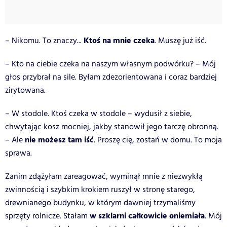
Ktoś na mnie czeka
– Nikomu. To znaczy...
. Muszę już iść.
– Kto na ciebie czeka na naszym własnym podwórku? – Mój
głos przybrał na sile. Byłam zdezorientowana i coraz bardziej
zirytowana.
– W stodole. Ktoś czeka w stodole – wydusił z siebie,
chwytając kosz mocniej, jakby stanowił jego tarczę obronną.
nie możesz tam iść
– Ale
. Proszę cię, zostań w domu. To moja
sprawa.
Zanim zdążyłam zareagować, wyminął mnie z niezwykłą
zwinnością i szybkim krokiem ruszył w stronę starego,
drewnianego budynku, w którym dawniej trzymaliśmy
w szklarni całkowicie oniemiała
sprzęty rolnicze. Stałam
. Mój