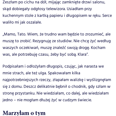
Zeszłam po cichu na dół, mijając zamknięte drzwi salonu,
skąd dobiegały odgłosy telewizora. Usiadłam przy
kuchennym stole z kartką papieru i długopisem w ręku. Serce
waliło mi jak oszalałe.
„Mamo, Tato. Wiem, że trudno wam będzie to zrozumieć, ale
muszę to zrobić. Rezygnuję ze studiów. Nie chcę żyć według
waszych oczekiwań, muszę znaleźć swoją drogę. Kocham
was, ale potrzebuję czasu, żeby być sobą. Klara”.
Podpisałam i odłożyłam długopis, czując, jak narasta we
mnie strach, ale też ulga. Spakowałam kilka
najpotrzebniejszych rzeczy, złapałam walizkę i wyślizgnęłam
się z domu. Deszcz delikatnie bębnił o chodnik, gdy szłam w
stronę przystanku. Nie wiedziałam, co dalej, ale wiedziałam
jedno – nie mogłam dłużej żyć w cudzym świecie.
Marzyłam o tym