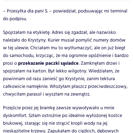
– Przesyłka dla pani S. – powiedział, podsuwając mi terminal
do podpisu.
Spojrzałam na etykietę. Adres się zgadzał, ale nazwisko
należało do Krystyny. Kurier musiał pomylić numery domów
w tej ulewie. Chciałam mu to wytłumaczyć, ale on już biegł
do samochodu, krzycząc, że ma ogromne opóźnienie i bardzo
przekazanie paczki sąsiadce
prosi o
. Zamknęłam drzwi i
spojrzałam na karton. Był lekko wilgotny. Wiedziałam, że
powinnam od razu zanieść go Krystynie, zanim tektura
całkowicie namięknie. Włożyłam płaszcz przeciwdeszczowy,
chwyciłam parasol i wyszłam na zewnątrz.
Przejście przez jej bramkę zawsze wywoływało u mnie
dyskomfort. Szłam ostrożnie po idealnie wyłożonej kostce
brukowej, starając się nie strącić kropli wody na jej
nieskazitelne krzewy. Zapukałam do ciężkich, dębowych