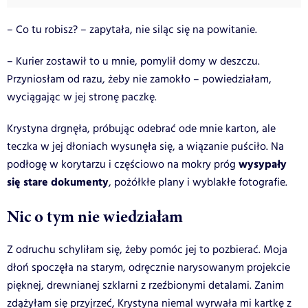
– Co tu robisz? – zapytała, nie siląc się na powitanie.
– Kurier zostawił to u mnie, pomylił domy w deszczu.
Przyniosłam od razu, żeby nie zamokło – powiedziałam,
wyciągając w jej stronę paczkę.
Krystyna drgnęła, próbując odebrać ode mnie karton, ale
teczka w jej dłoniach wysunęła się, a wiązanie puściło. Na
wysypały
podłogę w korytarzu i częściowo na mokry próg
się stare dokumenty
, pożółkłe plany i wyblakłe fotografie.
Nic o tym nie wiedziałam
Z odruchu schyliłam się, żeby pomóc jej to pozbierać. Moja
dłoń spoczęła na starym, odręcznie narysowanym projekcie
pięknej, drewnianej szklarni z rzeźbionymi detalami. Zanim
zdążyłam się przyjrzeć, Krystyna niemal wyrwała mi kartkę z