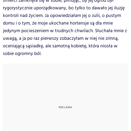
śmierci zamknęła się w sobie, pilnując, by jej ogród był
rygorystycznie uporządkowany, bo tylko to dawało jej iluzję
kontroli nad życiem. Ja opowiedziałam jej o Julii, o pustym
domu i o tym, że moje ukochane hortensje są dla mnie
jedynym pocieszeniem w trudnych chwilach. Słuchała mnie z
uwagą, a ja po raz pierwszy zobaczyłam w niej nie zimną,
oceniającą sąsiadkę, ale samotną kobietę, która niosła w
sobie ogromny ból.