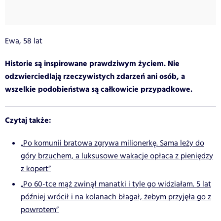
Ewa, 58 lat
Historie są inspirowane prawdziwym życiem. Nie
odzwierciedlają rzeczywistych zdarzeń ani osób, a
wszelkie podobieństwa są całkowicie przypadkowe.
Czytaj także:
„Po komunii bratowa zgrywa milionerkę. Sama leży do
góry brzuchem, a luksusowe wakacje opłaca z pieniędzy
z kopert”
„Po 60-tce mąż zwinął manatki i tyle go widziałam. 5 lat
później wrócił i na kolanach błagał, żebym przyjęła go z
powrotem”