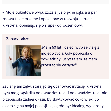
– Moje bukietowe wypuszczają już piękne pąki, a u pani
znowu takie mizerne i opóźnione w rozwoju – rzuciła
Krystyna, opierając się o słupek ogrodzeniowy.
Zobacz także
„Mam 60 lat i dzieci wypisały się z
mojego życia. Gdy poprosiła o
odwiedziny, usłyszałam, że mam
przestać się wtrącać”
Zacisnęłam zęby, starając się opanować irytację. Krystyna
była moją sąsiadką od dwudziestu lat i od dwudziestu lat nie
przepuściła żadnej okazji, by skrytykować cokolwiek, co
działo się na mojej posesji. Jej ogród był idealny, wyliczony