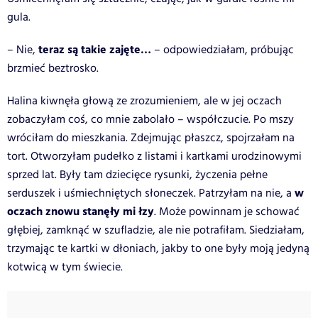
gula.
teraz są takie zajęte…
– Nie,
– odpowiedziałam, próbując
brzmieć beztrosko.
Halina kiwnęła głową ze zrozumieniem, ale w jej oczach
zobaczyłam coś, co mnie zabolało – współczucie.
Po mszy
wróciłam do mieszkania. Zdejmując płaszcz, spojrzałam na
tort. Otworzyłam pudełko z listami i kartkami urodzinowymi
sprzed lat. Były tam dziecięce rysunki, życzenia pełne
w
serduszek i uśmiechniętych słoneczek. Patrzyłam na nie, a
oczach znowu stanęły mi łzy
.
Może powinnam je schować
głębiej, zamknąć w szufladzie, ale nie potrafiłam. Siedziałam,
trzymając te kartki w dłoniach, jakby to one były moją jedyną
kotwicą w tym świecie.