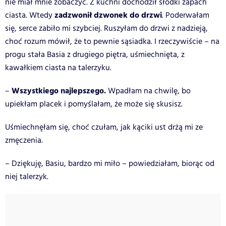
nie miał mnie zobaczyć. Z kuchni dochodził słodki zapach
zadzwonił dzwonek do drzwi
ciasta.
Wtedy
. Poderwałam
się, serce zabiło mi szybciej. Ruszyłam do drzwi z nadzieją,
choć rozum mówił, że to pewnie sąsiadka. I rzeczywiście – na
progu stała Basia z drugiego piętra, uśmiechnięta, z
kawałkiem ciasta na talerzyku.
Wszystkiego najlepszego.
–
Wpadłam na chwilę, bo
upiekłam placek i pomyślałam, że może się skusisz.
Uśmiechnęłam się, choć czułam, jak kąciki ust drżą mi ze
zmęczenia.
– Dziękuję, Basiu, bardzo mi miło – powiedziałam, biorąc od
niej talerzyk.