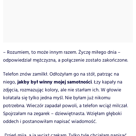
– Rozumiem, to może innym razem. Życzę miłego dnia –
odpowiedział mężczyzna, a połączenie zostało zakończone.
Telefon znów zamilkł. Odłożyłam go na stół, patrząc na
jakby był winny mojej samotności
niego,
. Łzy kapały na
zdjęcia, rozmazując kolory, ale nie starłam ich. W głowie
kołatała się tylko jedna myśl. Nie byłam już nikomu
potrzebna.
Wieczór zapadał powoli, a telefon wciąż milczał.
Spojrzałam na zegarek – dziewiętnasta. Wzięłam głęboki
oddech i postanowiłam napisać wiadomość.
„Dzień mija, a ja wciąż czekam. Tylko tyle chciałam napisać.