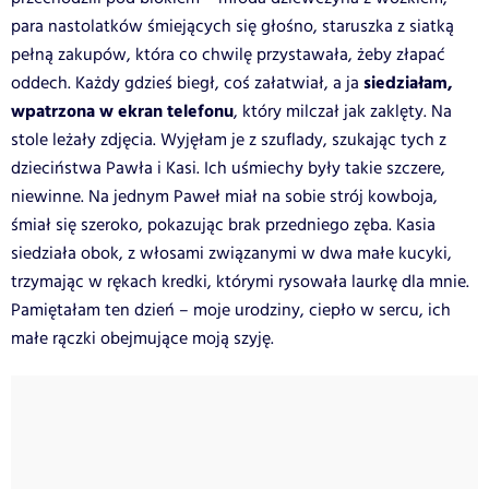
para nastolatków śmiejących się głośno, staruszka z siatką
pełną zakupów, która co chwilę przystawała, żeby złapać
siedziałam,
oddech. Każdy gdzieś biegł, coś załatwiał, a ja
wpatrzona w ekran telefonu
, który milczał jak zaklęty.
Na
stole leżały zdjęcia. Wyjęłam je z szuflady, szukając tych z
dzieciństwa Pawła i Kasi. Ich uśmiechy były takie szczere,
niewinne. Na jednym Paweł miał na sobie strój kowboja,
śmiał się szeroko, pokazując brak przedniego zęba. Kasia
siedziała obok, z włosami związanymi w dwa małe kucyki,
trzymając w rękach kredki, którymi rysowała laurkę dla mnie.
Pamiętałam ten dzień – moje urodziny, ciepło w sercu, ich
małe rączki obejmujące moją szyję.