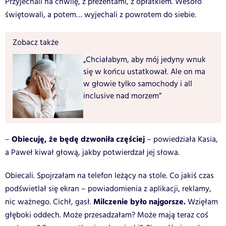
Przyjechali na chwilę, z prezentami, z opłatkiem. Wesoło
świętowali, a potem… wyjechali z powrotem do siebie.
Zobacz także
„Chciałabym, aby mój jedyny wnuk
się w końcu ustatkował. Ale on ma
w głowie tylko samochody i all
inclusive nad morzem”
Obiecuję, że będę dzwoniła częściej
–
– powiedziała Kasia,
a Paweł kiwał głową, jakby potwierdzał jej słowa.
Obiecali.
Spojrzałam na telefon leżący na stole. Co jakiś czas
podświetlał się ekran – powiadomienia z aplikacji, reklamy,
Milczenie było najgorsze.
nic ważnego. Cichł, gasł.
Wzięłam
głęboki oddech. Może przesadzałam? Może mają teraz coś