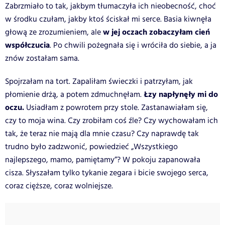
Zabrzmiało to tak, jakbym tłumaczyła ich nieobecność, choć
w środku czułam, jakby ktoś ściskał mi serce.
Basia kiwnęła
w jej oczach zobaczyłam cień
głową ze zrozumieniem, ale
współczucia
. Po chwili pożegnała się i wróciła do siebie, a ja
znów zostałam sama.
Spojrzałam na tort. Zapaliłam świeczki i patrzyłam, jak
Łzy napłynęły mi do
płomienie drżą, a potem zdmuchnęłam.
oczu.
Usiadłam z powrotem przy stole.
Zastanawiałam się,
czy to moja wina. Czy zrobiłam coś źle? Czy wychowałam ich
tak, że teraz nie mają dla mnie czasu? Czy naprawdę tak
trudno było zadzwonić, powiedzieć „Wszystkiego
najlepszego, mamo, pamiętamy”?
W pokoju zapanowała
cisza. Słyszałam tylko tykanie zegara i bicie swojego serca,
coraz cięższe, coraz wolniejsze.