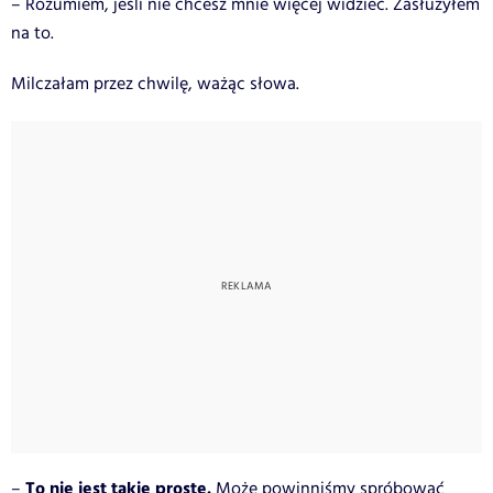
– Rozumiem, jeśli nie chcesz mnie więcej widzieć. Zasłużyłem
na to.
Milczałam przez chwilę, ważąc słowa.
To nie jest takie proste.
–
Może powinniśmy spróbować