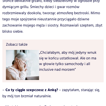
Słońce delikatnie grzało, kiedy siedzieliśmy w ogrodzie przy
dymiącym grillu. Śmiechy dzieci i gwar rozmów
rozbrzmiewały dookoła, tworząc atmosferę beztroski. Mimo
tego moje spojrzenie nieustannie przyciągało dziwne
zachowanie mojego męża i siostry. Rozmawiali szeptem, zbyt
blisko siebie.
Zobacz także
„Chciałabym, aby mój jedyny wnuk
się w końcu ustatkował. Ale on ma
w głowie tylko samochody i all
inclusive nad morzem”
Co ty ciągle szepczesz z Anką?
–
– zapytałam, starając się,
by mój ton brzmiał naturalnie.