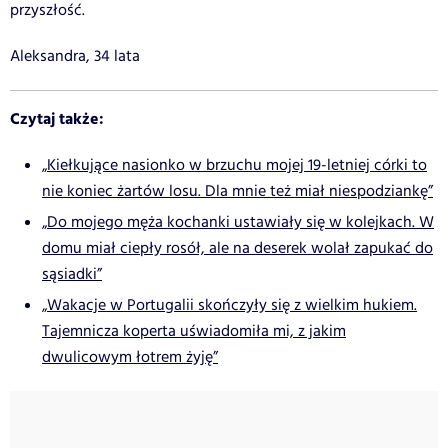
przyszłość.
Aleksandra, 34 lata
Czytaj także:
„Kiełkujące nasionko w brzuchu mojej 19-letniej córki to
nie koniec żartów losu. Dla mnie też miał niespodziankę”
„Do mojego męża kochanki ustawiały się w kolejkach. W
domu miał ciepły rosół, ale na deserek wolał zapukać do
sąsiadki”
„Wakacje w Portugalii skończyły się z wielkim hukiem.
Tajemnicza koperta uświadomiła mi, z jakim
dwulicowym łotrem żyję”