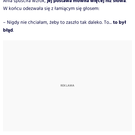
jej postawa mówiła więcej niż słowa
Ania spuściła wzrok,
.
W końcu odezwała się z łamiącym się głosem:
to był
– Nigdy nie chciałam, żeby to zaszło tak daleko. To...
błąd
.