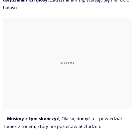
usłyszałam ich głosy.
Zatrzymałam się, starając się nie robić
hałasu.
Musimy z tym skończyć
–
, Ola się domyśla – powiedział
Tomek z tonem, który nie pozostawiał złudzeń.