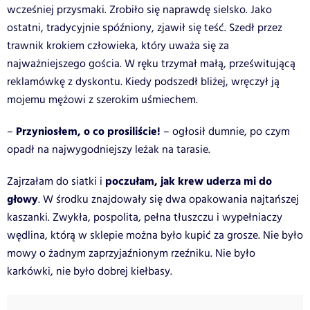
wcześniej przysmaki. Zrobiło się naprawdę sielsko. Jako
ostatni, tradycyjnie spóźniony, zjawił się teść. Szedł przez
trawnik krokiem człowieka, który uważa się za
najważniejszego gościa. W ręku trzymał małą, prześwitującą
reklamówkę z dyskontu. Kiedy podszedł bliżej, wręczył ją
mojemu mężowi z szerokim uśmiechem.
Przyniosłem, o co prosiliście!
–
– ogłosił dumnie, po czym
opadł na najwygodniejszy leżak na tarasie.
poczułam, jak krew uderza mi do
Zajrzałam do siatki i
głowy
. W środku znajdowały się dwa opakowania najtańszej
kaszanki. Zwykła, pospolita, pełna tłuszczu i wypełniaczy
wędlina, którą w sklepie można było kupić za grosze. Nie było
mowy o żadnym zaprzyjaźnionym rzeźniku. Nie było
karkówki, nie było dobrej kiełbasy.