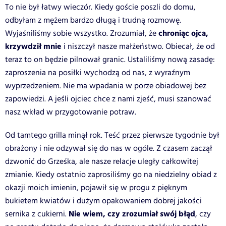
To nie był łatwy wieczór. Kiedy goście poszli do domu,
odbyłam z mężem bardzo długą i trudną rozmowę.
chroniąc ojca,
Wyjaśniliśmy sobie wszystko. Zrozumiał, że
krzywdził mnie
i niszczył nasze małżeństwo. Obiecał, że od
teraz to on będzie pilnował granic. Ustaliliśmy nową zasadę:
zaproszenia na posiłki wychodzą od nas, z wyraźnym
wyprzedzeniem. Nie ma wpadania w porze obiadowej bez
zapowiedzi. A jeśli ojciec chce z nami zjeść, musi szanować
nasz wkład w przygotowanie potraw.
Od tamtego grilla minął rok. Teść przez pierwsze tygodnie był
obrażony i nie odzywał się do nas w ogóle. Z czasem zaczął
dzwonić do Grześka, ale nasze relacje uległy całkowitej
zmianie. Kiedy ostatnio zaprosiliśmy go na niedzielny obiad z
okazji moich imienin, pojawił się w progu z pięknym
bukietem kwiatów i dużym opakowaniem dobrej jakości
Nie wiem, czy zrozumiał swój błąd
sernika z cukierni.
, czy