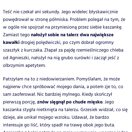
Teść nie czekał ani sekundy. Jego widelec błyskawicznie
powędrował w stronę półmiska. Problem polegał na tym, że
w ogóle nie spojrzał na przyniesioną przez siebie kaszankę.
nałożył sobie na talerz dwa największe
Zamiast tego
kawałki
drogiej polędwiczki, po czym dobrał ogromny
szaszłyk z kurczaka. Złapał za pajdę rzemieślniczego chleba
od Agnieszki, nałożył na nią grubo surówki i zaczął jeść z
olbrzymim apetytem.
Patrzyłam na to z niedowierzaniem. Pomyślałam, że może
najpierw chce spróbować mojego dania, a potem zje to, co
sam zaoferował. Nic bardziej mylnego. Kiedy skończył
znów sięgnął po chude mięsko
pierwszą porcję,
. Jego
kaszanka stygła nietknięta na talerzu. Grzesiek widział, co się
dzieje, ale unikał mojego wzroku. Udawał, że bardzo
interesuje go liść, który spadł na trawę obok jego buta.