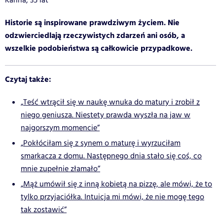
Karina, 35 lat
Historie są inspirowane prawdziwym życiem. Nie
odzwierciedlają rzeczywistych zdarzeń ani osób, a
wszelkie podobieństwa są całkowicie przypadkowe.
Czytaj także:
„Teść wtrącił się w naukę wnuka do matury i zrobił z
niego geniusza. Niestety prawda wyszła na jaw w
najgorszym momencie”
„Pokłóciłam się z synem o maturę i wyrzuciłam
smarkacza z domu. Następnego dnia stało się coś, co
mnie zupełnie złamało”
„Mąż umówił się z inną kobietą na pizzę, ale mówi, że to
tylko przyjaciółka. Intuicja mi mówi, że nie mogę tego
tak zostawić”