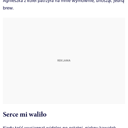
Agnieszka z kolei patrzyła na mnie wymownie, unosząc jedną
brew.
Serce mi waliło