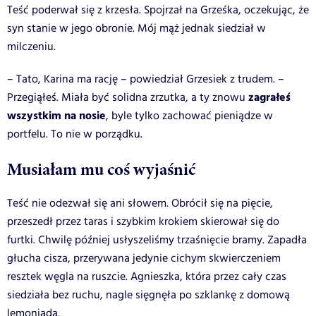
Teść poderwał się z krzesła. Spojrzał na Grześka, oczekując, że
syn stanie w jego obronie. Mój mąż jednak siedział w
milczeniu.
– Tato, Karina ma rację – powiedział Grzesiek z trudem. –
zagrałeś
Przegiąłeś. Miała być solidna zrzutka, a ty znowu
wszystkim na nosie
, byle tylko zachować pieniądze w
portfelu. To nie w porządku.
Musiałam mu coś wyjaśnić
Teść nie odezwał się ani słowem. Obrócił się na pięcie,
przeszedł przez taras i szybkim krokiem skierował się do
furtki. Chwilę później usłyszeliśmy trzaśnięcie bramy. Zapadła
głucha cisza, przerywana jedynie cichym skwierczeniem
resztek węgla na ruszcie. Agnieszka, która przez cały czas
siedziała bez ruchu, nagle sięgnęła po szklankę z domową
lemoniadą.