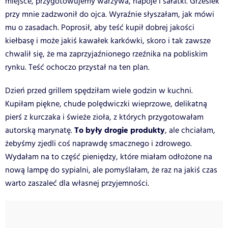
miejsce, przygotowujemy warzywa, napoje i sałatki. Grzesiek
przy mnie zadzwonił do ojca. Wyraźnie słyszałam, jak mówi
mu o zasadach. Poprosił, aby teść kupił dobrej jakości
kiełbasę i może jakiś kawałek karkówki, skoro i tak zawsze
chwalił się, że ma zaprzyjaźnionego rzeźnika na pobliskim
rynku. Teść ochoczo przystał na ten plan.
Dzień przed grillem spędziłam wiele godzin w kuchni.
Kupiłam piękne, chude polędwiczki wieprzowe, delikatną
pierś z kurczaka i świeże zioła, z których przygotowałam
To były drogie produkty
autorską marynatę.
, ale chciałam,
żebyśmy zjedli coś naprawdę smacznego i zdrowego.
Wydałam na to część pieniędzy, które miałam odłożone na
nową lampę do sypialni, ale pomyślałam, że raz na jakiś czas
warto zaszaleć dla własnej przyjemności.