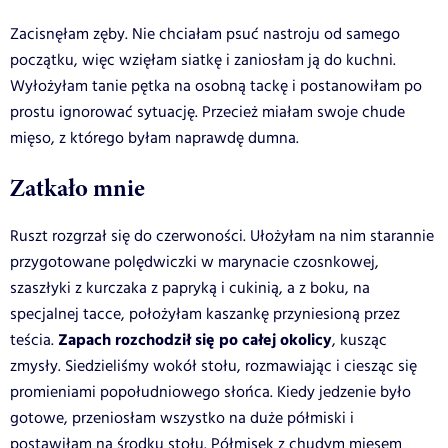
Zacisnęłam zęby. Nie chciałam psuć nastroju od samego
początku, więc wzięłam siatkę i zaniosłam ją do kuchni.
Wyłożyłam tanie pętka na osobną tackę i postanowiłam po
prostu ignorować sytuację. Przecież miałam swoje chude
mięso, z którego byłam naprawdę dumna.
Zatkało mnie
Ruszt rozgrzał się do czerwoności. Ułożyłam na nim starannie
przygotowane polędwiczki w marynacie czosnkowej,
szaszłyki z kurczaka z papryką i cukinią, a z boku, na
specjalnej tacce, położyłam kaszankę przyniesioną przez
Zapach rozchodził się po całej okolicy
teścia.
, kusząc
zmysły. Siedzieliśmy wokół stołu, rozmawiając i ciesząc się
promieniami popołudniowego słońca. Kiedy jedzenie było
gotowe, przeniosłam wszystko na duże półmiski i
postawiłam na środku stołu. Półmisek z chudym mięsem