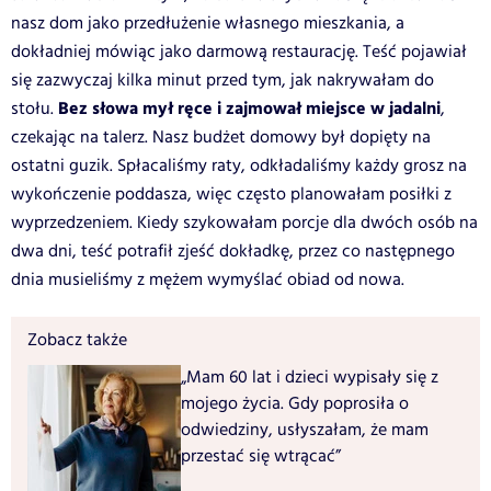
nasz dom jako przedłużenie własnego mieszkania, a
dokładniej mówiąc jako darmową restaurację. Teść pojawiał
się zazwyczaj kilka minut przed tym, jak nakrywałam do
Bez słowa mył ręce i zajmował miejsce w jadalni
stołu.
,
czekając na talerz. Nasz budżet domowy był dopięty na
ostatni guzik. Spłacaliśmy raty, odkładaliśmy każdy grosz na
wykończenie poddasza, więc często planowałam posiłki z
wyprzedzeniem. Kiedy szykowałam porcje dla dwóch osób na
dwa dni, teść potrafił zjeść dokładkę, przez co następnego
dnia musieliśmy z mężem wymyślać obiad od nowa.
Zobacz także
„Mam 60 lat i dzieci wypisały się z
mojego życia. Gdy poprosiła o
odwiedziny, usłyszałam, że mam
przestać się wtrącać”