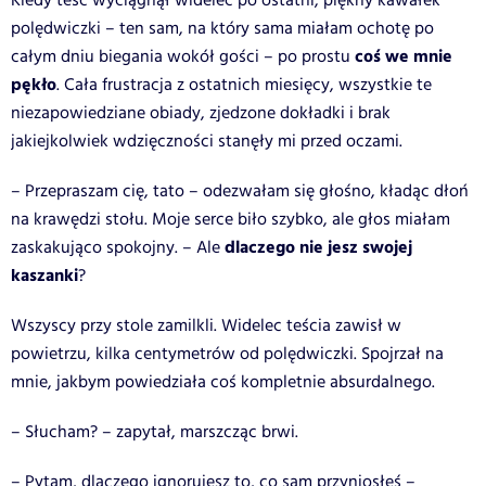
Kiedy teść wyciągnął widelec po ostatni, piękny kawałek
polędwiczki – ten sam, na który sama miałam ochotę po
coś we mnie
całym dniu biegania wokół gości – po prostu
pękło
. Cała frustracja z ostatnich miesięcy, wszystkie te
niezapowiedziane obiady, zjedzone dokładki i brak
jakiejkolwiek wdzięczności stanęły mi przed oczami.
– Przepraszam cię, tato – odezwałam się głośno, kładąc dłoń
na krawędzi stołu. Moje serce biło szybko, ale głos miałam
dlaczego nie jesz swojej
zaskakująco spokojny. – Ale
kaszanki
?
Wszyscy przy stole zamilkli. Widelec teścia zawisł w
powietrzu, kilka centymetrów od polędwiczki. Spojrzał na
mnie, jakbym powiedziała coś kompletnie absurdalnego.
– Słucham? – zapytał, marszcząc brwi.
– Pytam, dlaczego ignorujesz to, co sam przyniosłeś –