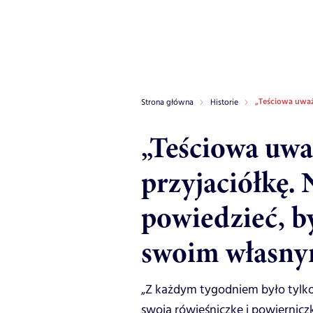
„Teściowa uważa
Strona główna
Historie
„Teściowa uwa
przyjaciółkę. 
powiedzieć, by
swoim własny
„Z każdym tygodniem było tylko
swoją rówieśniczkę i powiernicz