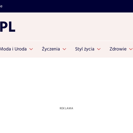
je
Moda i Uroda
Życzenia
Styl życia
Zdrowie