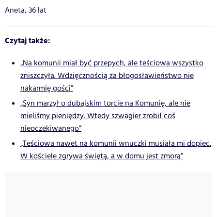
Aneta, 36 lat
Czytaj także:
„Na komunii miał być przepych, ale teściowa wszystko
zniszczyła. Wdzięcznością za błogosławieństwo nie
nakarmię gości”
„Syn marzył o dubajskim torcie na Komunię, ale nie
mieliśmy pieniędzy. Wtedy szwagier zrobił coś
nieoczekiwanego”
„Teściowa nawet na komunii wnuczki musiała mi dopiec.
W kościele zgrywa świętą, a w domu jest zmorą”