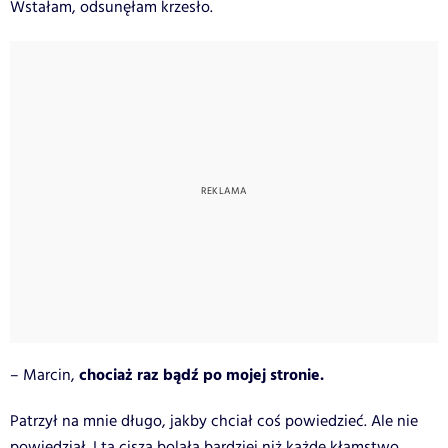
Wstałam, odsunęłam krzesło.
chociaż raz bądź po mojej stronie.
– Marcin,
Patrzył na mnie długo, jakby chciał coś powiedzieć. Ale nie
powiedział. I ta cisza bolała bardziej niż każde kłamstwo